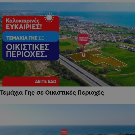
Τεμάχια Γης σε Οικιστικές Περιοχές