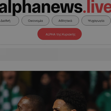
Διεθνή
Οικονομία
Αθλητικά
Ψυχαγωγία
ALPHA της Κυριακής