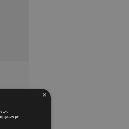
×
στών.
 σύμφωνα με