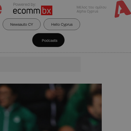
Powered by:
Μέλος του ομίλου
Alpha Cyprus
Newsauto CY
Hello Cyprus
Podcasts