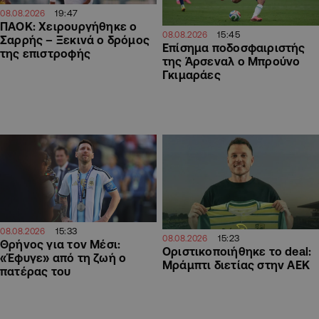
19:47
08.08.2026
ΠΑΟΚ: Χειρουργήθηκε ο
15:45
08.08.2026
Σαρρής – Ξεκινά ο δρόμος
Επίσημα ποδοσφαιριστής
της επιστροφής
της Άρσεναλ ο Μπρούνο
Γκιμαράες
15:33
08.08.2026
15:23
08.08.2026
Θρήνος για τον Μέσι:
Οριστικοποιήθηκε το deal:
«Έφυγε» από τη ζωή ο
Μράμπτι διετίας στην ΑΕΚ
πατέρας του