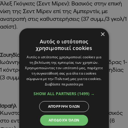
Άλεξ Γκόγκιτς (Σεντ Μίρεν): Βασικός στην επική
νίκη της Σεντ Μίρεν επί της Αμπερντίν, με
ανατροπή στις καθυστερήσεις (37 συμμ./3 γκολ/1
ασίστ).
×
Αυτός ο ιστότοπος
χρησιμοποιεί cookies
Σουηδία
Αυτός ο ιστότοπος χρησιμοποιεί cookies για
Ιωάννης Πίττας (ΑΪΚ): Βασικός στο εκτός έδρας 1-
τη βελτίωση της εμπειρίας των χρηστών.
Χρησιμοποιώντας τον ιστότοπό μας, παρέχετε
1 κόντρα στην Κάλμαρ για το Κύπελλο Σουηδίας
τη συγκατάθεσή σας για όλα τα cookies
(3 συμμ./1 γκολ).
σύμφωνα με την Πολιτική μας για τα cookies.
Διαβάστε περισσότερα
SHOW ALL PARTNERS
(1499) →
Ισραήλ
ΑΠΌΡΡΙΨΗ ΌΛΩΝ
Κωνσταντίνος Σωτηρίου (Μπνέι Σαχίν): Βασικός
στο εντός έδρας 1-1 κόντρα στην Ασντόντ (6
ΑΠΟΔΟΧΉ ΌΛΩΝ