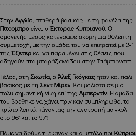
Στην
Αγγλία
, σταθερά βασικός με τη φανέλα της
Πίτερμπρο
είναι ο
Έκτορας Κυπριανού
. Ο
ομογενής μέσος κατέγραψε ακόμη μια 90λεπτη
συμμετοχή, με την ομάδα του να επικρατεί με 2-1
της
Έξετερ
και να παραμένει στις θέσεις που
οδηγούν στα μπαράζ ανόδου στην Τσάμπιονσιπ.
Τέλος, στη
Σκωτία
, ο
Άλεξ Γκόγκιτς
ήταν και πάλι
βασικός με τη
Σεντ Μίρεν
. Και μάλιστα σε μια
πολύ σημαντική νίκη επί της
Αμπερντίν
. Η ομάδα
του βρέθηκε να χάνει πριν καν συμπληρωθεί το
πρώτο λεπτό, κάνοντας την ανατροπή με γκολ
στο 96′ και το 97′!
Πάμε να δούμε τι έκαναν και οι υπόλοιποι
Κύπριοι