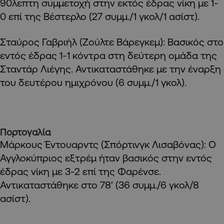
90λεπτη συμμετοχή στην εκτός έδρας νίκη με 1-
0 επί της Βέστερλο (27 συμμ./1 γκολ/1 ασίστ).
Σταύρος Γαβριήλ (Ζούλτε Βάρεγκεμ): Βασικός στο
εντός έδρας 1-1 κόντρα στη δεύτερη ομάδα της
Σταντάρ Λιέγης. Αντικαταστάθηκε με την έναρξη
του δευτέρου ημιχρόνου (6 συμμ./1 γκολ).
Πορτογαλία
Μάρκους Έντουαρντς (Σπόρτινγκ Λισαβόνας): Ο
Αγγλοκύπριος εξτρέμ ήταν βασικός στην εντός
έδρας νίκη με 3-2 επί της Φαρένσε.
Αντικαταστάθηκε στο 78′ (36 συμμ./6 γκολ/8
ασίστ).