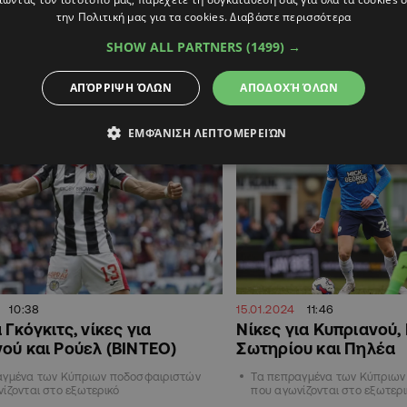
την Πολιτική μας για τα cookies.
Διαβάστε περισσότερα
αγμένα των Κύπριων ποδοσφαιριστών
Τα πεπραγμένα των Κύπριων 
ίζονται στο εξωτερικό
που αγωνίζονται στο εξωτερικ
SHOW ALL PARTNERS
(1499) →
ΑΠΌΡΡΙΨΗ ΌΛΩΝ
ΑΠΟΔΟΧΉ ΌΛΩΝ
ΑΘΛΗΤΙΚΑ
ΕΜΦΆΝΙΣΗ ΛΕΠΤΟΜΕΡΕΙΏΝ
10:38
15.01.2024
11:46
 Γκόγκιτς, νίκες για
Νίκες για Κυπριανού,
ού και Ρούελ (ΒΙΝΤΕΟ)
Σωτηρίου και Πηλέα
αγμένα των Κύπριων ποδοσφαιριστών
Τα πεπραγμένα των Κύπριων
ίζονται στο εξωτερικό
που αγωνίζονται στο εξωτερι