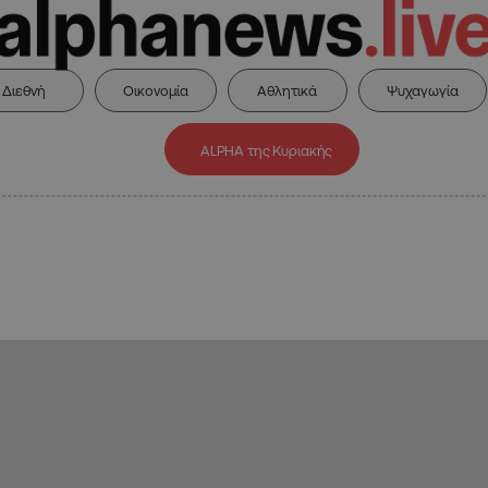
Διεθνή
Οικονομία
Αθλητικά
Ψυχαγωγία
ALPHA της Κυριακής