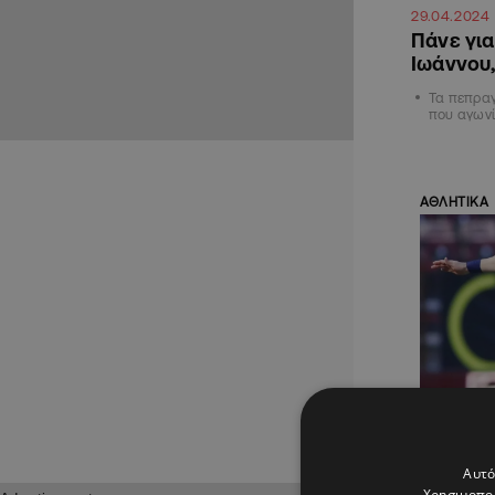
29.04.2024
Πάνε για
Ιωάννου,
Τα πεπρα
που αγωνί
ΑΘΛΗΤΙΚΑ
04.03.202
Νίκες γ
Αυτό
Γκόγκιτ
Χρησιμοποι