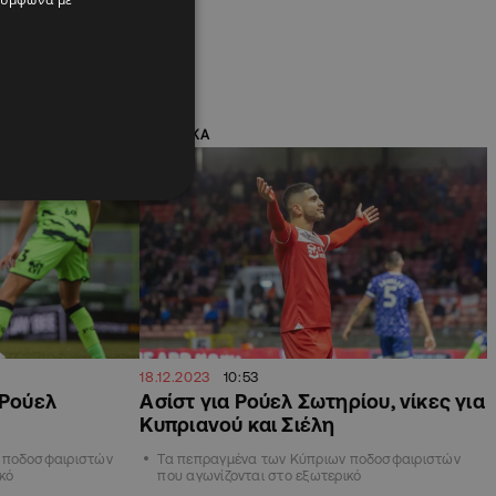
ποδοσφαιριστών
ό
ΑΘΛΗΤΙΚΑ
18.12.2023
10:53
 Ρούελ
Ασίστ για Ρούελ Σωτηρίου, νίκες για
Κυπριανού και Σιέλη
 ποδοσφαιριστών
Τα πεπραγμένα των Κύπριων ποδοσφαιριστών
κό
που αγωνίζονται στο εξωτερικό