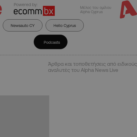
Powered by:
Μέλος του ομίλου
Alpha Cyprus
Newsauto CY
Hello Cyprus
Podcasts
Άρθρα και τοποθετήσεις από ειδικούς
αναλυτές του Alpha News Live