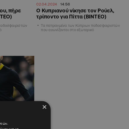
02.04.2024
14:56
ου, πήρε
Ο Κυπριανού νίκησε τον Ρούελ,
ΝΤΕΟ)
τρίποντο για Πίττα (ΒΙΝΤΕΟ)
ποδοσφαιριστών
Τα πεπραγμένα των Κύπριων ποδοσφαιριστών
ό
που αγωνίζονται στο εξωτερικό
×
νού, Γαβριήλ,
στών.
(ΒΙΝΤΕΟ)
 σύμφωνα με