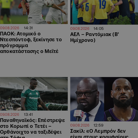
14:31
09.08.2026
14:05
09.08.2026
ΠΑΟΚ: Ατομικό ο
ΑΕΛ – Ραντόμιακ (Β’
Ντεσπόντοφ, ξεκίνησε το
Ημίχρονο)
πρόγραμμα
αποκατάστασης ο Μεϊτέ
13:41
09.08.2026
Παναθηναϊκός: Επέστρεψε
12:59
09.08.2026
στο Κορωπί ο Τετέι –
Σακίλ: «Ο Λεμπρόν δεν
Ορθάνοιχτο να ταξιδέψει
είναι στους κορυφαίους
στη Σόφια