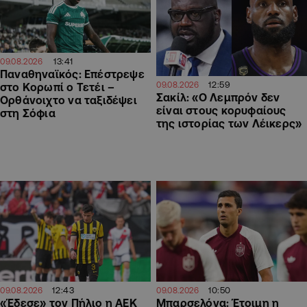
13:41
09.08.2026
Παναθηναϊκός: Επέστρεψε
12:59
09.08.2026
στο Κορωπί ο Τετέι –
Σακίλ: «Ο Λεμπρόν δεν
Ορθάνοιχτο να ταξιδέψει
είναι στους κορυφαίους
στη Σόφια
της ιστορίας των Λέικερς»
12:43
10:50
09.08.2026
09.08.2026
«Έδεσε» τον Πήλιο η ΑΕΚ
Μπαρσελόνα: Έτοιμη η