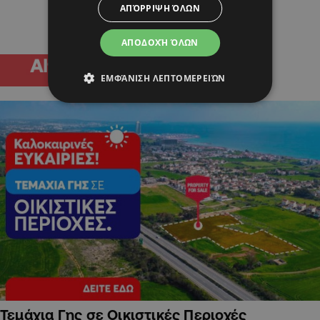
ΑΠΌΡΡΙΨΗ ΌΛΩΝ
ΑΠΟΔΟΧΉ ΌΛΩΝ
ΕΜΦΆΝΙΣΗ ΛΕΠΤΟΜΕΡΕΙΏΝ
Τεμάχια Γης σε Οικιστικές Περιοχές