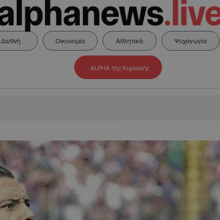
Διεθνή
Οικονομία
Αθλητικά
Ψυχαγωγία
ALPHA της Κυριακής