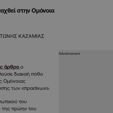
ταχθεί στην Ομόνοια
ΤΩΝΗΣ ΚΑΖΑΜΙΑΣ
ας άρθρο
ο
ελούσε διακαή πόθο
ης Ομόνοιας
ύσης των «πρασίνων».
σωπικού του
ο της πρώην του