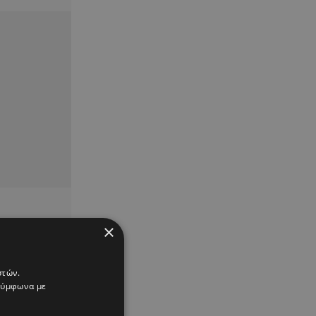
×
στών.
 σύμφωνα με