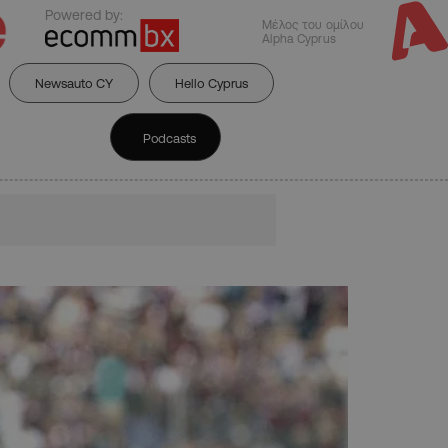
Powered by:
Μέλος του ομίλου
Alpha Cyprus
Newsauto CY
Hello Cyprus
Podcasts