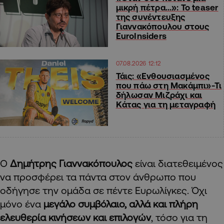
μικρή πέτρα…»: Το teaser
της συνέντευξης
Γιαννακόπουλου στους
EuroInsiders
07.08.2026 12:12
Τάις: «Ενθουσιασμένος
που πάω στη Μακάμπι»-Τι
δήλωσαν Μιζράχι και
Κάτας για τη μεταγραφή
Ο
Δημήτρης Γιαννακόπουλος
είναι διατεθειμένος
να προσφέρει τα πάντα στον άνθρωπο που
οδήγησε την ομάδα σε πέντε Ευρωλίγκες. Όχι
μόνο ένα
μεγάλο συμβόλαιο, αλλά και πλήρη
ελευθερία κινήσεων και επιλογών
, τόσο για τη