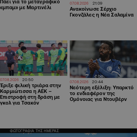
Πάει για το μεταγραφικό
21:09
07.08.2026
«μπαμ» με Μαρτινέλι
Ανακοίνωσε Σέρχιο
Γκονζάλες η Νέα Σαλαμίνα
20:50
07.08.2026
20:44
07.08.2026
Έριξε φιλική τριάρα στην
Νεότερη εξέλιξη: Υπαρκτό
Καρμιώτισσα η ΑΕΚ –
το ενδιαφέρον της
Επιστροφή στη δράση με
Ομόνοιας για Ντουβέρν
γκολ για Τσακόν
ΦΩΤΟΓΡΑΦΙΑ ΤΗΣ ΗΜΕΡΑΣ