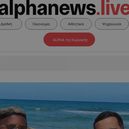
Διεθνή
Οικονομία
Αθλητικά
Ψυχαγωγία
ALPHA της Κυριακής