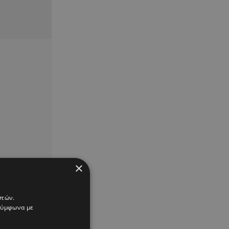
×
στών.
 σύμφωνα με