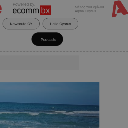
Powered by:
Μέλος του ομίλου
Alpha Cyprus
Newsauto CY
Hello Cyprus
Podcasts