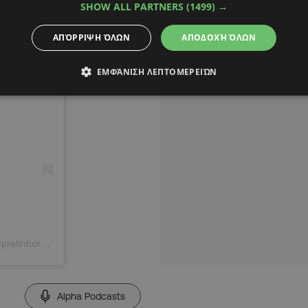
SHOW ALL PARTNERS
(1499) →
ΑΠΌΡΡΙΨΗ ΌΛΩΝ
ΑΠΟΔΟΧΉ ΌΛΩΝ
ΕΜΦΆΝΙΣΗ ΛΕΠΤΟΜΕΡΕΙΏΝ
Η δημοσίευση κοινοποιήθηκε από το χρήστη Rodinei De Almeida (@pretinhorodi_oficial)
Alpha Podcasts