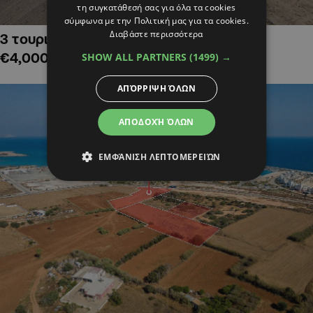
τη συγκατάθεσή σας για όλα τα cookies
σύμφωνα με την Πολιτική μας για τα cookies.
Διαβάστε περισσότερα
3 τουριστικά χωράφια στην Αλαμινό,
€4,000,000
SHOW ALL PARTNERS
(1499) →
ΑΠΌΡΡΙΨΗ ΌΛΩΝ
ΑΠΟΔΟΧΉ ΌΛΩΝ
ΕΜΦΆΝΙΣΗ ΛΕΠΤΟΜΕΡΕΙΏΝ