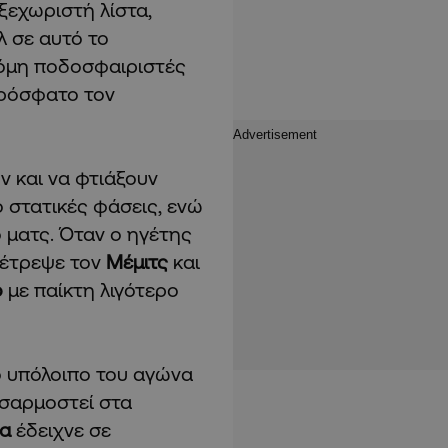
ξεχωριστή λίστα,
λ σε αυτό το
ακόμη ποδοσφαιριστές
πρόσφατο τον
ν και να φτιάξουν
ό στατικές φάσεις, ενώ
ο ματς. Όταν ο ηγέτης
νέτρεψε τον
Μέμιτς
και
ο
με παίκτη λιγότερο
το υπόλοιπο του αγώνα
σαρμοστεί στα
μα
έδειχνε σε