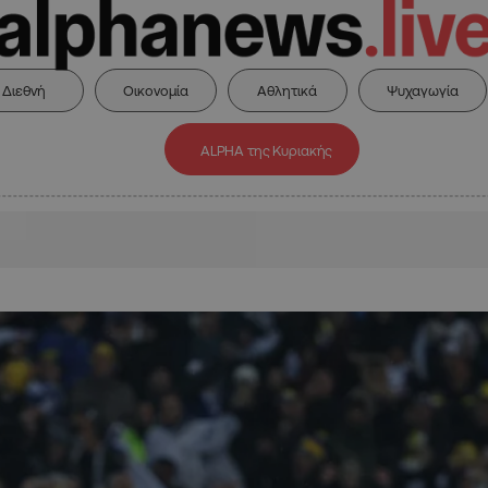
Διεθνή
Οικονομία
Αθλητικά
Ψυχαγωγία
ALPHA της Κυριακής