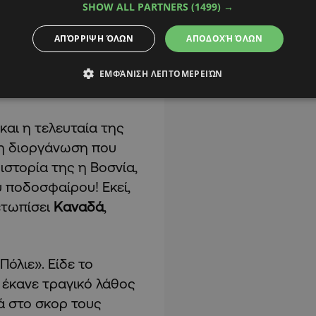
SHOW ALL PARTNERS
(1499) →
ΑΠΌΡΡΙΨΗ ΌΛΩΝ
ΑΠΟΔΟΧΉ ΌΛΩΝ
ΕΜΦΆΝΙΣΗ ΛΕΠΤΟΜΕΡΕΙΏΝ
και η τελευταία της
 τη διοργάνωση που
ιστορία της η Βοσνία,
 ποδοσφαίρου! Εκεί,
ετωπίσει
Καναδά
,
Πόλιε». Είδε το
ι
έκανε τραγικό λάθος
ά στο σκορ τους