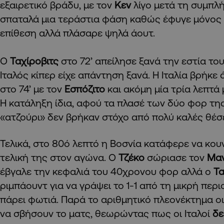
εξαιρετικό βράδυ, με τον
Κεν
λίγο μετά τη συμπλ
σπαταλά μια τεράστια φάση καθώς έφυγε μόνος 
επίθεση αλλά πλάσαρε ψηλά άουτ.
Ο
Ταχίροβιτς
στο 72’ απείλησε ξανά την εστία τ
Ιταλός κίπερ είχε απάντηση ξανά. Η Ιταλία βρήκε 
στο 74’ με τον
Εσπόζιτο
και ακόμη μία τρία λεπτά
Η κατάληξη ίδια, αφού τα πλασέ των δύο φορ τη
«ατζούρι» δεν βρήκαν στόχο από πολύ καλές θέσε
Τελικά, στο 80ό λεπτό η Βοσνία κατάφερε να κου
τελική της στον αγώνα. Ο
Τζέκο
σώριασε τον
Μαν
έβγαλε την κεφαλιά του 40χρονου φορ αλλά ο
Τα
ριμπάουντ για να γράψει το 1-1 από τη μικρή περι
πάρει φωτιά. Παρά το αριθμητικό πλεονέκτημα ο
να σβήσουν το ματς, θεωρώντας πως οι Ιταλοί
δε