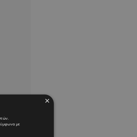
×
στών.
 σύμφωνα με