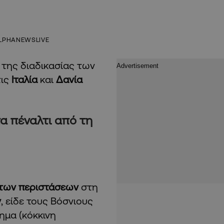
LPHANEWSLIVE
της διαδικασίας των
ις
Ιταλία
και
Δανία
τα πέναλτι από τη
των περιστάσεων
στη
ν
, είδε τους Βόσνιους
ημα (κόκκινη