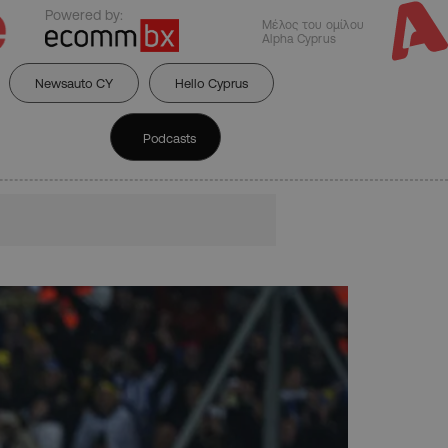
Powered by:
Μέλος του ομίλου
Alpha Cyprus
Newsauto CY
Hello Cyprus
Podcasts