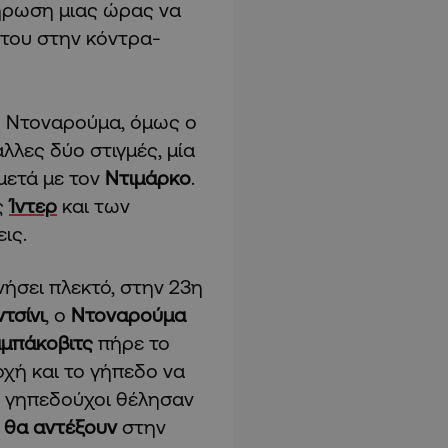
ήρωση μιας ώρας να
του στην κόντρα-
ου Ντοναρούμα, όμως ο
άλλες δύο στιγμές, μία
 μετά με τον
Ντιμάρκο
.
ς
Ίντερ
και των
ις.
νήσει πλεκτό, στην 23η
τσίνι
, ο
Ντοναρούμα
μπάκοβιτς
πήρε το
οχή και το γήπεδο να
ι γηπεδούχοι θέλησαν
 θα αντέξουν
στην