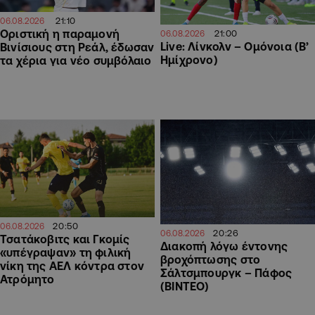
21:10
06.08.2026
Οριστική η παραμονή
21:00
06.08.2026
Live: Λίνκολν – Ομόνοια (Β’
Βινίσιους στη Ρεάλ, έδωσαν
Ημίχρονο)
τα χέρια για νέο συμβόλαιο
20:50
06.08.2026
20:26
06.08.2026
Τσατάκοβιτς και Γκομίς
Διακοπή λόγω έντονης
«υπέγραψαν» τη φιλική
βροχόπτωσης στο
νίκη της ΑΕΛ κόντρα στον
Σάλτσμπουργκ – Πάφος
Ατρόμητο
(ΒΙΝΤΕΟ)