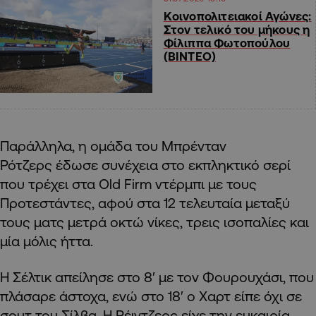
Κοινοπολιτειακοί Αγώνες:
Στον τελικό του μήκους η
Φίλιππα Φωτοπούλου
(ΒΙΝΤΕΟ)
Παράλληλα, η ομάδα του Μπρένταν
Ρότζερς έδωσε συνέχεια στο εκπληκτικό σερί
που τρέχει στα Old Firm ντέρμπι με τους
Προτεστάντες, αφού στα 12 τελευταία μεταξύ
τους ματς μετρά οκτώ νίκες, τρεις ισοπαλίες και
μία μόλις ήττα.
Η Σέλτικ απείλησε στο 8′ με τον Φουρουχάσι, που
πλάσαρε άστοχα, ενώ στο 18′ ο Χαρτ είπε όχι σε
σουτ του Σίλβα. Η Ρέιντζερς είχε την ευκαιρία