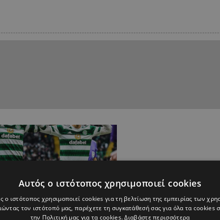
Αυτός ο ιστότοπος χρησιμοποιεί cookies
ς ο ιστότοπος χρησιμοποιεί cookies για τη βελτίωση της εμπειρίας των χρη
ώντας τον ιστότοπό μας, παρέχετε τη συγκατάθεσή σας για όλα τα cookies
την Πολιτική μας για τα cookies.
Διαβάστε περισσότερα