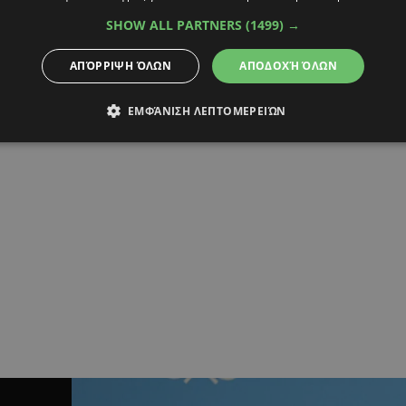
21:45
SHOW ALL PARTNERS
(1499) →
τους «16» του Κυπέλλου η
τα… χρειάστηκε η Ρέιντζερς
ΑΠΌΡΡΙΨΗ ΌΛΩΝ
ΑΠΟΔΟΧΉ ΌΛΩΝ
το μετέτρεψε το παιχνίδι με τη Μόρτον η
ΕΜΦΆΝΙΣΗ ΛΕΠΤΟΜΕΡΕΙΏΝ