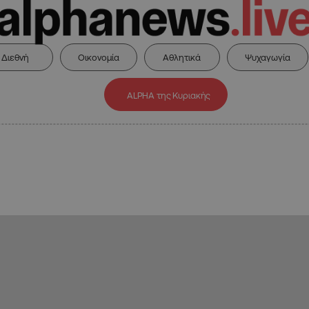
Διεθνή
Οικονομία
Αθλητικά
Ψυχαγωγία
ALPHA της Κυριακής