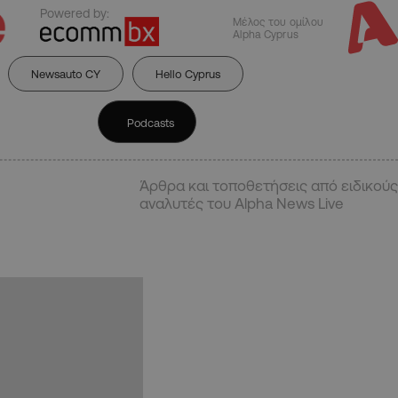
Powered by:
Μέλος του ομίλου
Alpha Cyprus
Newsauto CY
Hello Cyprus
Podcasts
Άρθρα και τοποθετήσεις από ειδικούς
αναλυτές του Alpha News Live