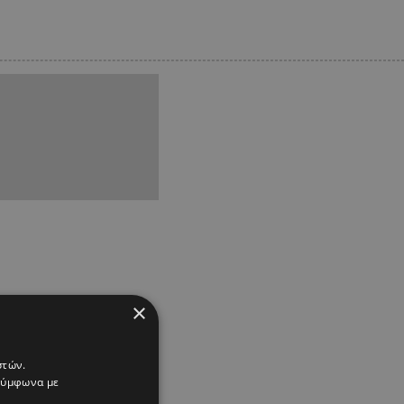
×
στών.
 σύμφωνα με