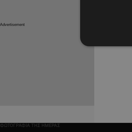
21.01.2023
Εύκολα σ
Σέλτικ, 
Σε περίπα
Σέλτικ
ΦΩΤΟΓΡΑΦΙΑ ΤΗΣ ΗΜΕΡΑΣ