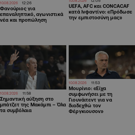
12:05
10.08.2026
12:26
10.08.2026
UEFA, AFC και CONCACAF
Φανούριος για
κατά Ινφαντίνο: «Πρόδωσε
επαναληπτικό, αγωνιστικά
την εμπιστοσύνη μας»
νέα και προπώληση
11:53
10.08.2026
Μουρίνιο: «Είχα
11:58
10.08.2026
συμφωνήσει με τη
Σημαντική αύξηση στο
Γιουνάιτεντ για να
μπάτζετ της Μακάμπι – Όλα
διαδεχθώ τον
τα συμβόλαια
Φέργκιουσον»