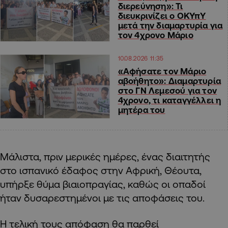
διερεύνηση»: Τι
διευκρινίζει ο ΟΚΥπΥ
μετά την διαμαρτυρία για
τον 4χρονο Μάριο
10.08.2026 11:35
«Αφήσατε τον Μάριο
αβοήθητο»: Διαμαρτυρία
στο ΓΝ Λεμεσού για τον
4χρονο, τι καταγγέλλει η
μητέρα του
Μάλιστα, πριν μερικές ημέρες, ένας διαιτητής
στο ισπανικό έδαφος στην Αφρική, Θέουτα,
υπήρξε θύμα βιαιοπραγίας, καθώς οι οπαδοί
ήταν δυσαρεστημένοι με τις αποφάσεις του.
Η τελική τους απόφαση θα παρθεί