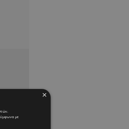
×
στών.
 σύμφωνα με