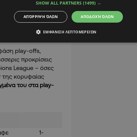
SHOW ALL PARTNERS
(1499) →
ΑΠΌΡΡΙΨΗ ΌΛΩΝ
ΑΠΟΔΟΧΉ ΌΛΩΝ
ΕΜΦΆΝΙΣΗ ΛΕΠΤΟΜΕΡΕΙΏΝ
φάση play-offs,
σσερις προκρίσεις
ions League – όσες
 της κορυφαίας
γμένα του στα play-
Χετάφε 1-