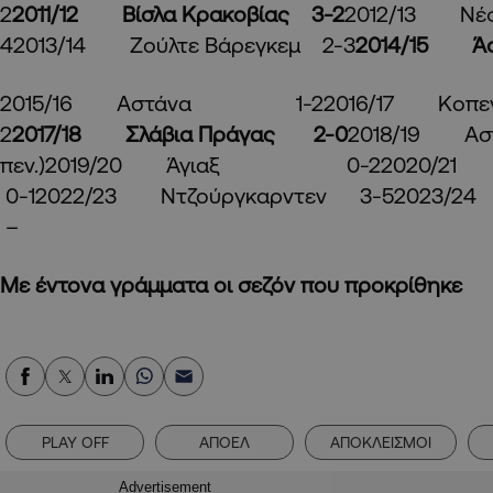
2
2011/12 Βίσλα Κρακοβίας 3-2
2012/13 Νέ
42013/14 Ζούλτε Βάρεγκεμ 2-3
2014/15 
2015/16 Αστάνα 1-22016/17 Κοπ
2
2017/18 Σλάβια Πράγας 2-0
2018/19 Α
πεν.)2019/20 Άγιαξ 0-22020/21 Σλό
0-12022/23 Ντζούργκαρντεν 3-5
–
Με έντονα γράμματα οι σεζόν που προκρίθηκε
PLAY OFF
ΑΠΟΕΛ
ΑΠΟΚΛΕΙΣΜΟΙ
Advertisement