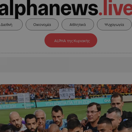
Διεθνή
Οικονομία
Αθλητικά
Ψυχαγωγία
ALPHA της Κυριακής