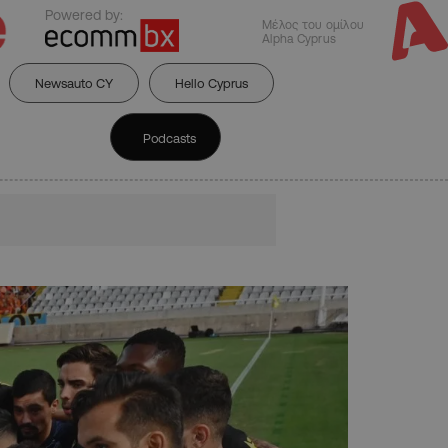
Powered by:
Μέλος του ομίλου
Alpha Cyprus
Newsauto CY
Hello Cyprus
Podcasts