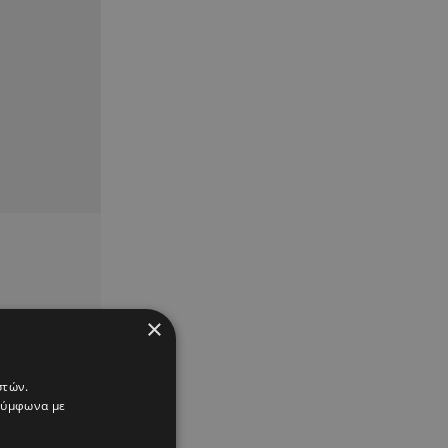
×
στών.
 σύμφωνα με