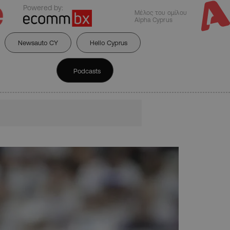
Powered by:
Μέλος του ομίλου
Alpha Cyprus
Newsauto CY
Hello Cyprus
Podcasts