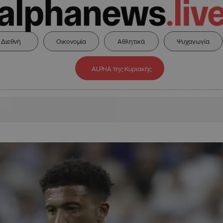
Διεθνή
Οικονομία
Αθλητικά
Ψυχαγωγία
ALPHA της Κυριακής