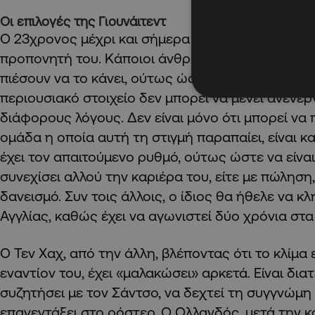
Οι επιλογές της Γιουνάιτεντ
Ο 23χρονος μέχρι και σήμερα δεν έχει διάθεση ν
προπονητή του. Κάποιοι άνθρωποι της ομάδας 
πιέσουν να το κάνει, ούτως ώστε να επιστρέψει 
περιουσιακό στοιχείο δεν μπορεί να μένει ανενεργ
διάφορους λόγους. Δεν είναι μόνο ότι μπορεί να
ομάδα η οποία αυτή τη στιγμή παραπαίει, είναι και
έχει τον απαιτούμενο ρυθμό, ούτως ώστε να είναι
συνεχίσει αλλού την καριέρα του, είτε με πώληση,
δανεισμό. Συν τοις άλλοις, ο ίδιος θα ήθελε να κ
Αγγλίας, καθώς έχει να αγωνιστεί δύο χρόνια στα 
Ο Τεν Χαχ, από την άλλη, βλέποντας ότι το κλίμα 
εναντίον του, έχει «μαλακώσει» αρκετά. Είναι δια
συζητήσει με τον Σάντσο, να δεχτεί τη συγγνώμη 
επανεντάξει στο ρόστερ. Ο Ολλανδός, μετά την κ