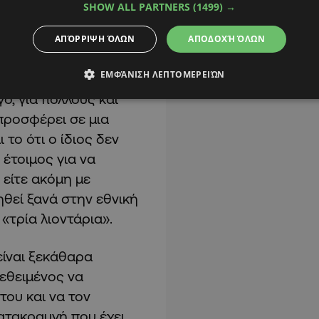
SHOW ALL PARTNERS
(1499) →
α απολογηθεί στον
ΑΠΌΡΡΙΨΗ ΌΛΩΝ
ΑΠΟΔΟΧΉ ΌΛΩΝ
προσπαθούν να τον
ΕΜΦΆΝΙΣΗ ΛΕΠΤΟΜΕΡΕΙΏΝ
στη δράση. Ένα τέτοιο
ό, για πολλούς και
 προσφέρει σε μια
 το ότι ο ίδιος δεν
 έτοιμος για να
 είτε ακόμη με
ληθεί ξανά στην εθνική
«τρία λιοντάρια».
είναι ξεκάθαρα
τεθειμένος να
του και να τον
ατακραυγή που έχει