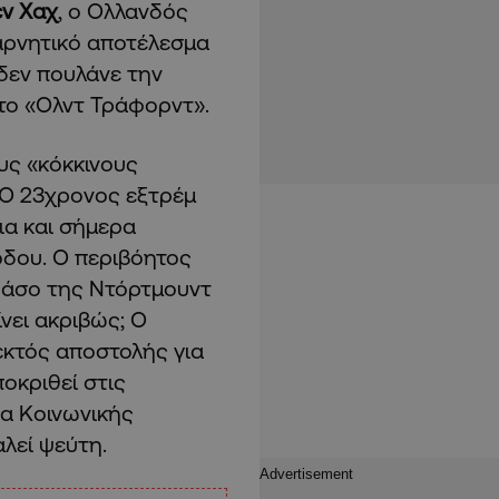
εν Χαχ
, ο Ολλανδός
 αρνητικό αποτέλεσμα
 δεν πουλάνε την
 το «Ολντ Τράφορντ».
υς «κόκκινους
 Ο 23χρονος εξτρέμ
ια και σήμερα
όδου. Ο περιβόητος
ν άσο της Ντόρτμουντ
ίνει ακριβώς; Ο
 εκτός αποστολής για
ποκριθεί στις
σα Κοινωνικής
αλεί ψεύτη.