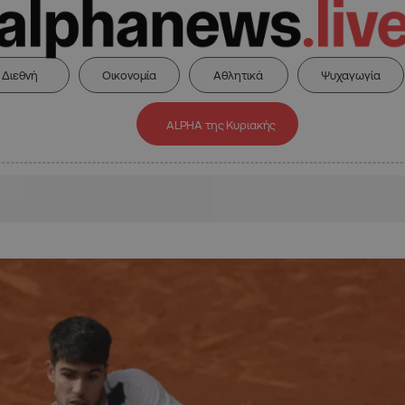
Διεθνή
Οικονομία
Αθλητικά
Ψυχαγωγία
ALPHA της Κυριακής