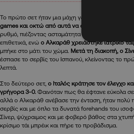
Το πρώτο σετ ήταν μια μάχη γεμάτη ένταση,
με 11
games και οκτώ από αυτά να σώζονται!
Ο
Σίνερ
ά
ρυθμό, πιέζοντας ασταμάτητα από τη βασική γρα
επιθετικά, ενώ
ο Αλκαράθ χρειάστηκε ιατρικό τάι
μπήκε στο μάτι του χώμα.
Μετά τη διακοπή, ο Σί
έσπασε το σερβίς του Ισπανού, κλείνοντας το πρ
λεπτά.
Στο δεύτερο σετ,
ο Ιταλός κράτησε τον έλεγχο κ
γρήγορα 3-0.
Φαινόταν πως θα έφτανε εύκολα σε
αλλά ο Αλκαράθ ανέβασε την ένταση, ήταν πολύ π
σερβίς και με όπλο τα δυνατά forehands του ισο
Σίνερ, ψύχραιμος και με φοβερό βάθος στα χτυπή
κρίσιμο τάι μπρέικ και πήρε το προβάδισμα.