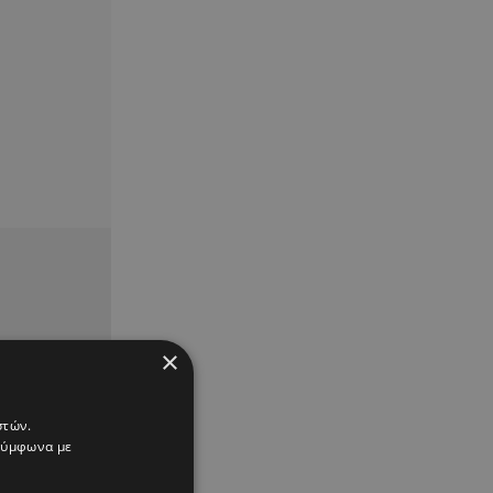
×
στών.
 σύμφωνα με