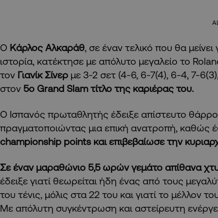
A
Ο
Κάρλος Αλκαράθ
, σε έναν τελικό που θα μείνει
ιστορία, κατέκτησε με απόλυτο μεγαλείο το Rolan
τον
Γιανίκ Σίνερ
με 3-2 σετ (4-6, 6-7(4), 6-4, 7-6(3
στον
5ο Grand Slam τίτλο της καριέρας του.
Ο Ισπανός πρωταθλητής έδειξε απίστευτο θάρρος
πραγματοποιώντας μια επική ανατροπή, καθώς έ
championship points και επιβεβαίωσε την κυριαρ
Σε έναν μαραθώνιο 5,5 ωρών γεμάτο απίθανα χτ
έδειξε γιατί θεωρείται ήδη ένας από τους μεγαλ
του τένις, μόλις στα 22 του και γιατί το μέλλον τ
Με απόλυτη συγκέντρωση και αστείρευτη ενέργει