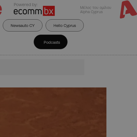
Powered by:
Μέλος του ομίλου
Alpha Cyprus
Newsauto CY
Hello Cyprus
Podcasts