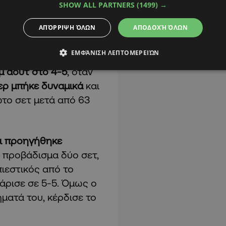
SHOW ALL PARTNERS
(1499) →
 break points σε 10
ΑΠΌΡΡΙΨΗ ΌΛΩΝ
ΑΠΟΔΟΧΉ ΌΛΩΝ
ρχισε να βρίσκει
ΕΜΦΆΝΙΣΗ ΛΕΠΤΟΜΕΡΕΙΏΝ
μμή και παίζοντας
μ άουτ στο 4-5
, όταν
νερ μπήκε δυναμικά
και
ώτο σετ μετά από 63
αι προηγήθηκε
 προβάδισμα δύο σετ,
ιεστικός από το
φάρισε σε 5-5. Όμως ο
ματά του, κέρδισε το