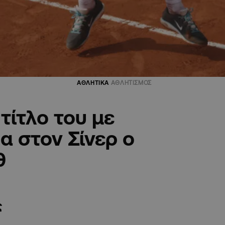
ΑΘΛΗΤΙΚΑ
ΑΘΛΗΤΙΣΜΟΣ
τίτλο του με
 στον Σίνερ ο
θ
ς