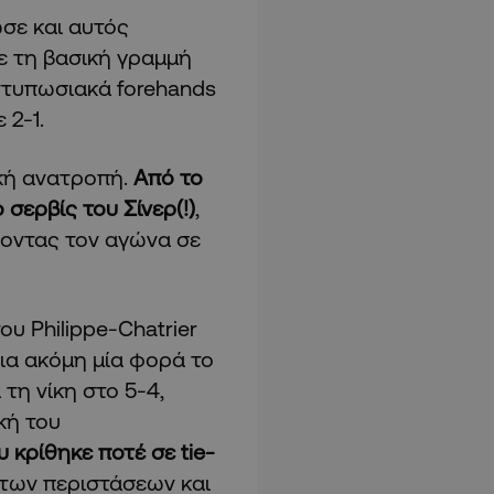
ωσε και αυτός
ε τη βασική γραμμή
εντυπωσιακά forehands
 2-1.
ική ανατροπή.
Από το
 σερβίς του Σίνερ(!)
,
λνοντας τον αγώνα σε
υ Philippe-Chatrier
για ακόμη μία φορά το
τη νίκη στο 5-4,
κή του
 κρίθηκε ποτέ σε tie-
 των περιστάσεων και