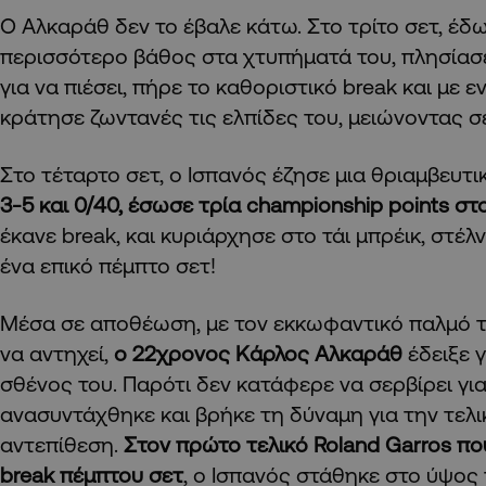
Ο Αλκαράθ δεν το έβαλε κάτω. Στο τρίτο σετ, έδ
περισσότερο βάθος στα χτυπήματά του, πλησίασ
για να πιέσει, πήρε το καθοριστικό break και με 
κράτησε ζωντανές τις ελπίδες του, μειώνοντας σε
Στο τέταρτο σετ, ο Ισπανός έζησε μια θριαμβευτ
3-5 και 0/40, έσωσε τρία championship points στο
έκανε break, και κυριάρχησε στο τάι μπρέικ, στέ
ένα επικό πέμπτο σετ!
Μέσα σε αποθέωση, με τον εκκωφαντικό παλμό το
να αντηχεί,
ο 22χρονος Κάρλος Αλκαράθ
έδειξε 
σθένος του. Παρότι δεν κατάφερε να σερβίρει για 
ανασυντάχθηκε και βρήκε τη δύναμη για την τελι
αντεπίθεση.
Στον πρώτο τελικό Roland Garros που
break πέμπτου σετ
, ο Ισπανός στάθηκε στο ύψος