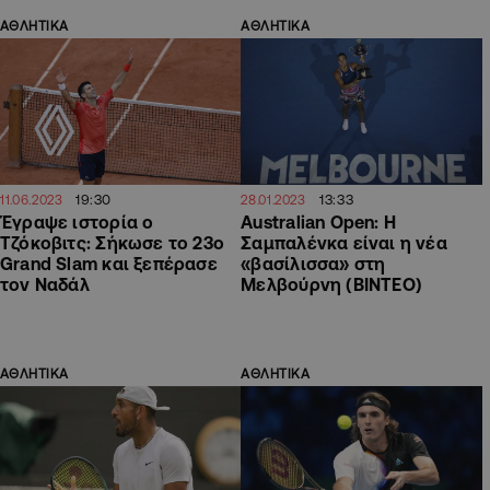
ΑΘΛΗΤΙΚΑ
ΑΘΛΗΤΙΚΑ
19:30
13:33
11.06.2023
28.01.2023
Έγραψε ιστορία ο
Australian Open: Η
Τζόκοβιτς: Σήκωσε το 23ο
Σαμπαλένκα είναι η νέα
Grand Slam και ξεπέρασε
«βασίλισσα» στη
τον Ναδάλ
Μελβούρνη (ΒΙΝΤΕΟ)
ΑΘΛΗΤΙΚΑ
ΑΘΛΗΤΙΚΑ