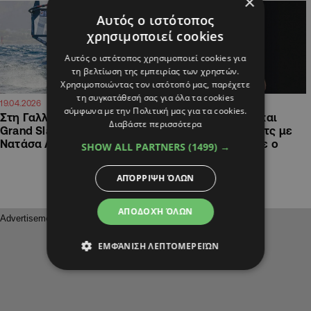
×
Αυτός ο ιστότοπος
χρησιμοποιεί cookies
Αυτός ο ιστότοπος χρησιμοποιεί cookies για
τη βελτίωση της εμπειρίας των χρηστών.
Χρησιμοποιώντας τον ιστότοπό μας, παρέχετε
τη συγκατάθεσή σας για όλα τα cookies
13:08
11:46
19.04.2026
28.01.2026
σύμφωνα με την Πολιτική μας για τα cookies.
Στη Γαλλία για το δεύτερο
Australian Open: Αν και
Διαβάστε περισσότερα
Grand Slam της χρονιάς η
νικούσε τον Τζόκοβιτς με
Νατάσα Λάππα
2-0 σετ, εγκατέλειψε ο
SHOW ALL PARTNERS
(1499) →
Μουζέτι (ΒΙΝΤΕΟ)
ΑΠΌΡΡΙΨΗ ΌΛΩΝ
ΑΠΟΔΟΧΉ ΌΛΩΝ
ΕΜΦΆΝΙΣΗ ΛΕΠΤΟΜΕΡΕΙΏΝ