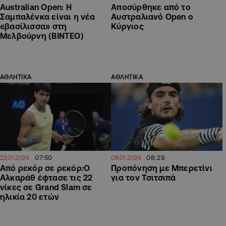
Australian Open: Η
Αποσύρθηκε από το
Σαμπαλένκα είναι η νέα
Αυστραλιανό Open ο
«βασίλισσα» στη
Κύργιος
Μελβούρνη (ΒΙΝΤΕΟ)
ΑΘΛΗΤΙΚΑ
ΑΘΛΗΤΙΚΑ
07:50
08:29
22.01.2024
08.01.2024
Από ρεκόρ σε ρεκόρ:Ο
Προπόνηση με Μπερετίνι
Αλκαράθ έφτασε τις 22
για τον Τσιτσιπά
νίκες σε Grand Slam σε
ηλικία 20 ετών