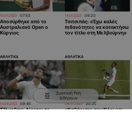
07:53
09:20
16.01.2023
14.01.2023
Αποσύρθηκε από το
Τσιτσιπάς: «Έχω καλές
Αυστραλιανό Open ο
πιθανότητες να κατακτήσω
Κύργιος
τον τίτλο στη Μελβούρνη»
ΑΘΛΗΤΙΚΑ
ΑΘΛΗΤΙΚΑ
Ζωντανή Ροή
Ειδήσεων
09:45
20:20
14.09.2022
08.07.2022
Τζόκοβιτς: Αίρεται το
«Καθάρισε» τον Νόρι και…
τριετές μπαν για το
έκλεισε ραντεβού με τον
Αυστραλιανό Όπεν
Κύργιο ο Τζόκοβιτς