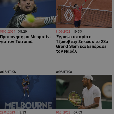
08:29
19:30
08.01.2024
11.06.2023
Προπόνηση με Μπερετίνι
Έγραψε ιστορία ο
για τον Τσιτσιπά
Τζόκοβιτς: Σήκωσε το 23ο
Grand Slam και ξεπέρασε
τον Ναδάλ
ΑΘΛΗΤΙΚΑ
ΑΘΛΗΤΙΚΑ
13:33
07:53
28.01.2023
16.01.2023