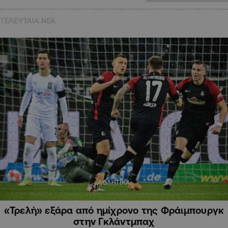
ΤΕΛΕΥΤΑΙΑ NEA
ΑΘΛΗΤΙΚΑ
«Τρελή» εξάρα από ημίχρονο της Φράιμπουργκ
στην Γκλάντμπαχ