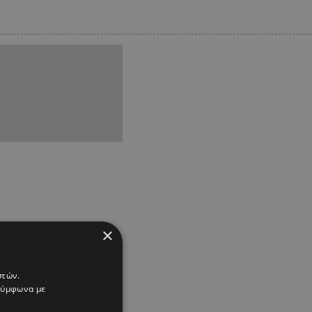
×
στών.
 σύμφωνα με