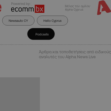
Powered by:
Μέλος του ομίλου
Alpha Cyprus
Newsauto CY
Hello Cyprus
Podcasts
Άρθρα και τοποθετήσεις από ειδικούς
αναλυτές του Alpha News Live