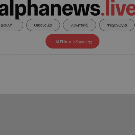
Διεθνή
Οικονομία
Αθλητικά
Ψυχαγωγία
ALPHA της Κυριακής