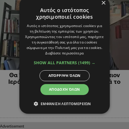
×
Αυτός ο ιστότοπος
χρησιμοποιεί cookies
Αυτός ο ιστότοπος χρησιμοποιεί cookies για
τη βελτίωση της εμπειρίας των χρηστών.
Χρησιμοποιώντας τον ιστότοπό μας, παρέχετε
τη συγκατάθεσή σας για όλα τα cookies
σύμφωνα με την Πολιτική μας για τα cookies.
Διαβάστε περισσότερα
SHOW ALL PARTNERS
(1499) →
ΚΥΠΡΟΣ
Θα ‘χει την τύχη του Τυχικού; Ενώπιον
ΑΠΌΡΡΙΨΗ ΌΛΩΝ
Ιεράς Συνόδου ο πάτερ Δήμος μετά το
ξέσπασμα κατά Αρχιεπισκόπου
ΑΠΟΔΟΧΉ ΌΛΩΝ
ΕΜΦΆΝΙΣΗ ΛΕΠΤΟΜΕΡΕΙΏΝ