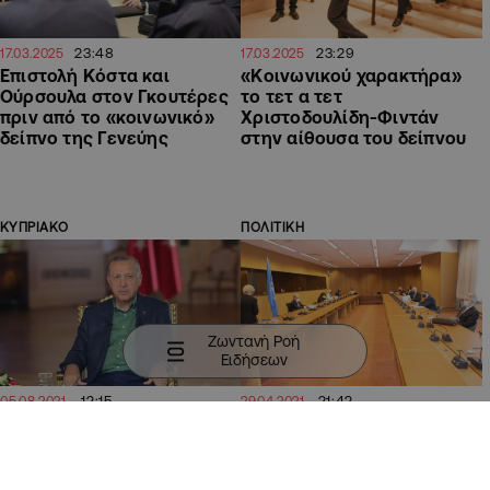
23:48
23:29
17.03.2025
17.03.2025
Επιστολή Κόστα και
«Κοινωνικού χαρακτήρα»
Ούρσουλα στον Γκουτέρες
το τετ α τετ
πριν από το «κοινωνικό»
Χριστοδουλίδη-Φιντάν
δείπνο της Γενεύης
στην αίθουσα του δείπνου
ΚΥΠΡΙΑΚΟ
ΠΟΛΙΤΙΚΗ
Ζωντανή Ροή
Ειδήσεων
12:15
21:42
05.08.2021
29.04.2021
Ερντογάν: Προανήγγειλε
Η πρώτη "ανάγνωση" των
"διεθνή διάσκεψη" για την
κομμάτων για τα
ανάπτυξη των Βαρωσίων
αποτελέσματα της
πενταμερούς