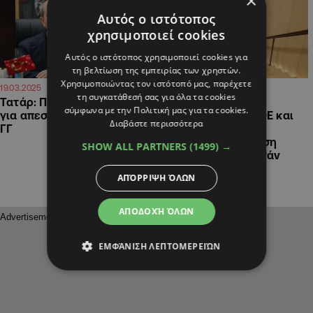
×
Αυτός ο ιστότοπος
χρησιμοποιεί cookies
Αυτός ο ιστότοπος χρησιμοποιεί cookies για
τη βελτίωση της εμπειρίας των χρηστών.
Χρησιμοποιώντας τον ιστότοπό μας, παρέχετε
13:31
13:22
19.03.2025
19.03.2025
τη συγκατάθεσή σας για όλα τα cookies
Τατάρ: Προτάθηκε η Ολγκίν
Οι έξι διευκρινίσεις
σύμφωνα με την Πολιτική μας για τα cookies.
για απεσταλμένη από τον
Μενελάου για τα ΜΟΕ και
Διαβάστε περισσότερα
ΓΓ
γιατί «δεν ήταν περί
ανέμων» η συνάντηση
SHOW ALL PARTNERS
(1499) →
Χριστοδουλίδη-Φιντάν
ΑΠΌΡΡΙΨΗ ΌΛΩΝ
ΑΠΟΔΟΧΉ ΌΛΩΝ
ΕΜΦΆΝΙΣΗ ΛΕΠΤΟΜΕΡΕΙΏΝ