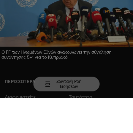
Ο ΓΓ των Ηνωμένων Εθνών ανακοινώνει την σύγκληση
συνάντησης 5+1 για το Κυπριακό
Ζωντανή Ροή
ΠΕΡΙΣΣΟΤΕΡΑ
Ειδήσεων
Διαφημιστείτε
Ταυτότητα
Επικοινωνία
Member of COPA
Κατεβάστε την εφαρμογή σε Android ή iOS.