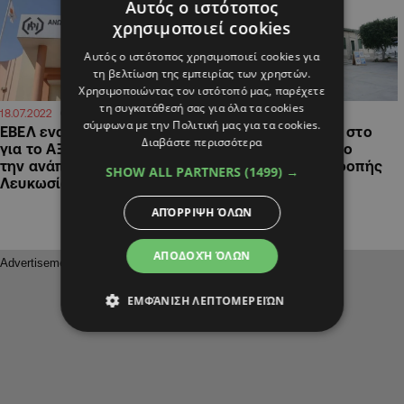
Αυτός ο ιστότοπος
χρησιμοποιεί cookies
Αυτός ο ιστότοπος χρησιμοποιεί cookies για
τη βελτίωση της εμπειρίας των χρηστών.
Χρησιμοποιώντας τον ιστότοπό μας, παρέχετε
τη συγκατάθεσή σας για όλα τα cookies
09:36
19:37
18.07.2022
01.06.2022
σύμφωνα με την Πολιτική μας για τα cookies.
ΕΒΕΛ εναντίον βουλευτών
Η υπαγωγή του ΑΞΙΚ στο
Διαβάστε περισσότερα
για το ΑΞΙΚ: "Υπονομεύουν
ΤΕΠΑΚ στο επίκεντρο
την ανάπτυξη της
συζήτησης της Επιτροπής
SHOW ALL PARTNERS
(1499) →
Λευκωσίας"
Παιδείας
ΑΠΌΡΡΙΨΗ ΌΛΩΝ
ΑΠΟΔΟΧΉ ΌΛΩΝ
ΕΜΦΆΝΙΣΗ ΛΕΠΤΟΜΕΡΕΙΏΝ