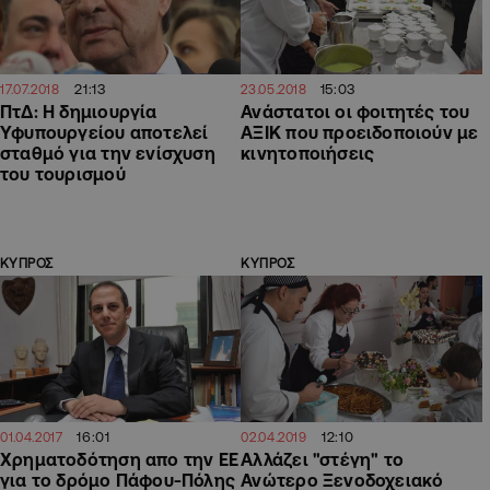
21:13
15:03
17.07.2018
23.05.2018
ΠτΔ: Η δημιουργία
Ανάστατοι οι φοιτητές του
Υφυπουργείου αποτελεί
ΑΞΙΚ που προειδοποιούν με
σταθμό για την ενίσχυση
κινητοποιήσεις
του τουρισμού
ΚΥΠΡΟΣ
ΚΥΠΡΟΣ
16:01
12:10
01.04.2017
02.04.2019
Χρηματοδότηση απο την ΕΕ
Αλλάζει "στέγη" το
για το δρόμο Πάφου-Πόλης
Ανώτερο Ξενοδοχειακό