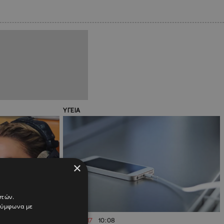
ΥΓΕΙΑ
×
στών.
 σύμφωνα με
10.10.2017
10:08