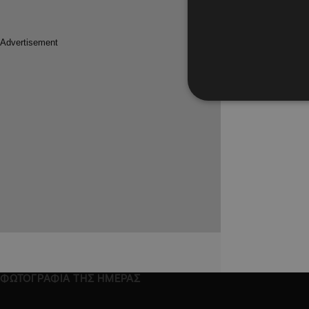
Πώς η α
ωφελεί τ
περιβάλ
Σε 5.000 
πολίτες ν
ΦΩΤΟΓΡΑΦΙΑ ΤΗΣ ΗΜΕΡΑΣ