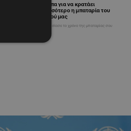
ως "από
4 κόλπα για να κρατάει
ι" την Ελένη
περισσότερο η μπαταρία του
κινητού μας
ς stand up -
Διπλασίασε το χρόνο της μπαταρίας σου