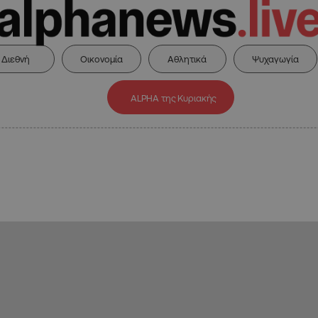
Διεθνή
Οικονομία
Αθλητικά
Ψυχαγωγία
ALPHA της Κυριακής