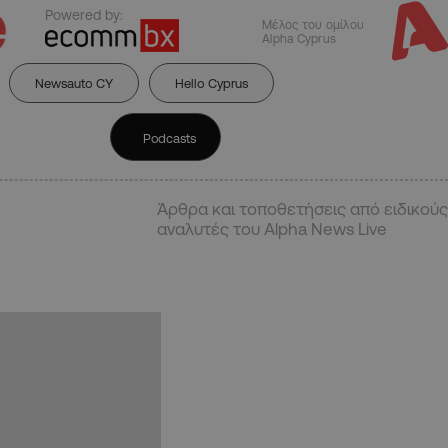
Powered by:
Μέλος του ομίλου
Alpha Cyprus
Newsauto CY
Hello Cyprus
Podcasts
Άρθρα και τοποθετήσεις από ειδικούς
αναλυτές του Alpha News Live