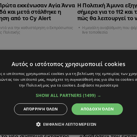
Πρώτα εκκένωσαν Αγία Άννα
Η Πολιτική Άμυνα εξηγε
δά και μετά στάλθηκε η
σήμερα για το 112 και τ
ηση από το Cy Alert
πώς θα λειτουργεί το
ντά για την καθυστέρηση ο Εκπρόσωπος
Η μεγάλη αναβάθμιση που φέρν
ς Πολιτικής
live τοποθεσία
ΚΥΠΡΟΣ
Αυτός ο ιστότοπος χρησιμοποιεί cookies
ς ο ιστότοπος χρησιμοποιεί cookies για τη βελτίωση της εμπειρίας των χρη
ώντας τον ιστότοπό μας, παρέχετε τη συγκατάθεσή σας για όλα τα cookies
την Πολιτική μας για τα cookies.
Διαβάστε περισσότερα
SHOW ALL PARTNERS
(1499) →
ΑΠΌΡΡΙΨΗ ΌΛΩΝ
ΑΠΟΔΟΧΉ ΌΛΩΝ
14:18
17.06.2026
10:03
ΕΜΦΆΝΙΣΗ ΛΕΠΤΟΜΕΡΕΙΏΝ
τεο, μέχρι SMS και eCall:
CY-Alert: Μπορεί το 
 το νέο σύστημα έκτακτης
«διαβάσει» την έκτα