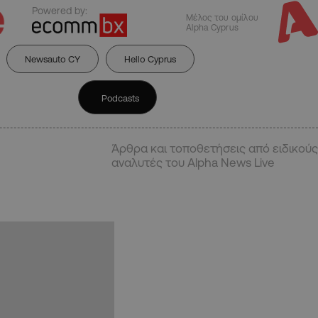
Powered by:
Μέλος του ομίλου
Alpha Cyprus
Newsauto CY
Hello Cyprus
Podcasts
Άρθρα και τοποθετήσεις από ειδικούς
αναλυτές του Alpha News Live