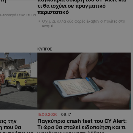
τι θα ισχύει σε πραγματικό
περιστατικό
-τζενεράλε και τι θα
Όχι μία, αλλά δύο φορές έλαβαν οι πολίτες στα
κινητά
ΚΥΠΡΟΣ
15.06.2026
09:17
εις την
Παγκύπριο crash test του CY Alert:
η που θα
Τι ώρα θα σταλεί ειδοποίηση και τι