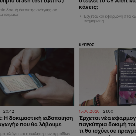
ύπριο crash test (ΦΩΤΟ)
στείλει το CY Alert κα
κάνεις;
αία δοκιμή έκτακτης ανάγκης σε
ια κλίμακα
Έρχεται και εφαρμογή στα κι
ενημέρωση
ΚΥΠΡΟΣ
6
20:42
15.06.2026
21:00
t: Η δοκιμαστική ειδοποίηση
Έρχεται νέα εφαρμογ
αγωγή» που θα λάβουμε
παγκύπρια δοκιμή του
τι θα ισχύει σε πραγμ
ματολόγιο και η έκκληση των αρμοδίων