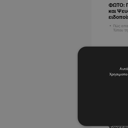
ΦΩΤΟ: 
και Ψευ
ειδοποί
Πώς απα
Τύπου τη
ΚΥΠΡΟΣ
Αυτό
Χρησιμοποι
13.07.2026
Από βίν
Έρχεται