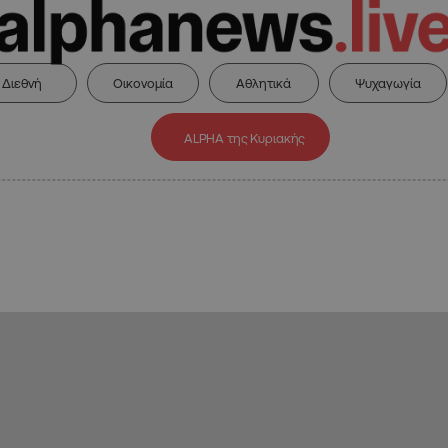
Διεθνή
Οικονομία
Αθλητικά
Ψυχαγωγία
ALPHA της Κυριακής