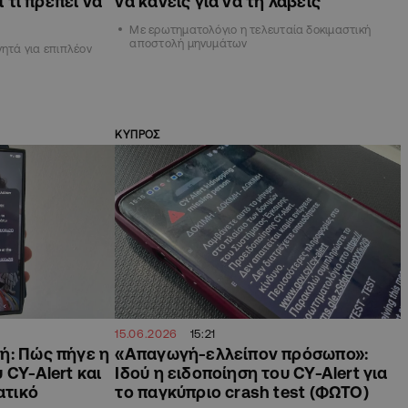
ι τι πρέπει να
να κάνεις για να τη λάβεις
Με ερωτηματολόγιο η τελευταία δοκιμαστική
αποστολή μηνυμάτων
νητά για επιπλέον
ΚΥΠΡΟΣ
15.06.2026
15:21
ή: Πώς πήγε η
«Απαγωγή-ελλείπον πρόσωπο»:
 CY-Alert και
Ιδού η ειδοποίηση του CY-Alert για
ατικό
το παγκύπριο crash test (ΦΩΤΟ)