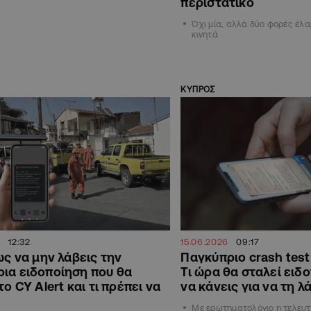
περιστατικό
Όχι μία, αλλά δύο φορές έλα
κινητά
ΚΥΠΡΟΣ
12:32
15.06.2026
09:17
σως να μην λάβεις την
Παγκύπριο crash test 
ια ειδοποίηση που θα
Τι ώρα θα σταλεί ειδο
το CY Alert και τι πρέπει να
να κάνεις για να τη λ
Με ερωτηματολόγιο η τελευτ