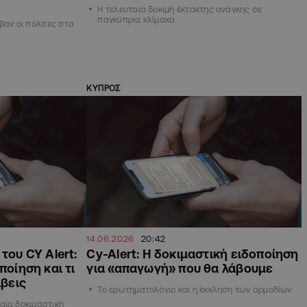
Η τελευταία δοκιμή έκτακτης ανάγκης σε
παγκύπρια κλίμακα
βαν οι πολίτες στα
ΚΥΠΡΟΣ
14.06.2026
20:42
του CY Alert:
Cy-Alert: Η δοκιμαστική ειδοποίηση
ποίηση και τι
για «απαγωγή» που θα λάβουμε
άβεις
Το ερωτηματολόγιο και η έκκληση των αρμοδίων
αία δοκιμαστική