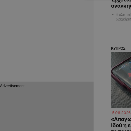
ανάγκης
Η υλοποί
διαχείρι
ΚΥΠΡΟΣ
15.06.2026
«Απαγω
Ιδού η 