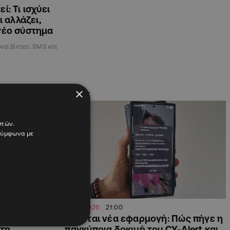
ί: Τι ισχύει
ι αλλάζει,
 νέο σύστημα
ει βίντεο, SMS και
×
ΚΥΠΡΟΣ
στών.
 σύμφωνα με
15.06.2026
21:00
κινητό να μας
Έρχεται νέα εφαρμογή: Πώς πήγε η
κτη
παγκύπρια δοκιμή του CY-Alert και