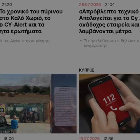
21:20
28.07.2026
21:04
Το χρονικό του πύρινου
«Απρόβλεπτο τεχνικό
στο Καλό Χωριό, το
Απολογείται για το Cy 
 CY-Alert και τα
ανάδοχος εταιρεία και 
ητα ερωτήματα
λαμβάνονται μέτρα
ό του Alpha στην καμένη γη
Τι πήγε λάθος και τι δηλώνει 
ενημέρωσης
ΚΥΠΡΟΣ
18:00
15.07.2026
12:56