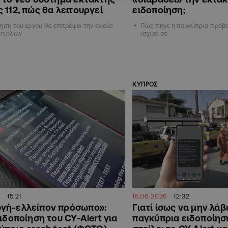
 112, πώς θα λειτουργεί
ειδοποίηση;
ηση του έργου θα επιτρέψει την ενιαία
Πώς πήγε η παγκύπρια πρόβα
ση όλων
ισχύει σε
ΚΥΠΡΟΣ
15:21
15.06.2026
12:32
γή-ελλείπον πρόσωπο»:
Γιατί ίσως να μην λάβ
ειδοποίηση του CY-Alert για
παγκύπρια ειδοποίησ