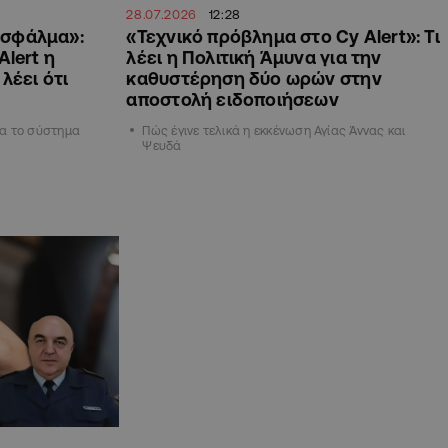
28.07.2026
12:28
 σφάλμα»:
«Τεχνικό πρόβλημα στο Cy Alert»: Τι
Alert η
λέει η Πολιτική Άμυνα για την
λέει ότι
καθυστέρηση δύο ωρών στην
αποστολή ειδοποιήσεων
για το σύστημα
Πώς έγινε τελικά η εκκένωση Αγίας Άννας και
Ψευδά