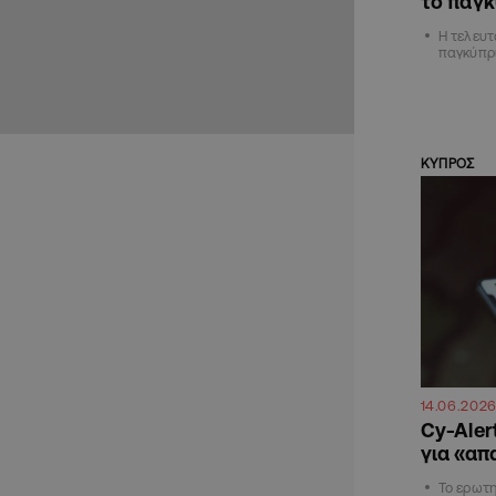
το παγκ
Η τελευτ
παγκύπρ
ΚΥΠΡΟΣ
14.06.202
Cy-Aler
για «απ
Το ερωτη