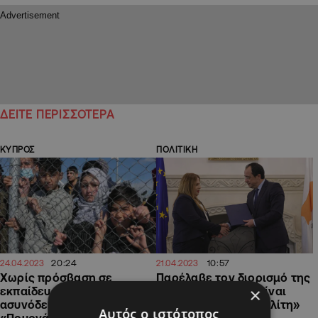
ΔΕΙΤΕ ΠΕΡΙΣΣΟΤΕΡΑ
ΚΥΠΡΟΣ
ΠΟΛΙΤΙΚΗ
20:24
10:57
24.04.2023
21.04.2023
Χωρίς πρόσβαση σε
Παρέλαβε τον διορισμό της
×
εκπαίδευση 200
η Λοττίδου και θα είναι
ασυνόδευτα παιδιά στο
«δίπλα στον κάθε πολίτη»
Αυτός ο ιστότοπος
«Πουρνάρα»