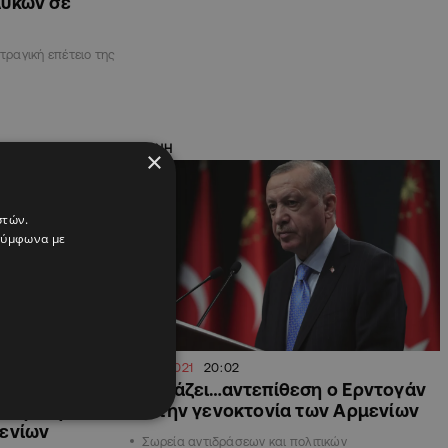
Λύκων σε
 τραγική επέτειο της
ΔΙΕΘΝΗ
×
στών.
 σύμφωνα με
25.04.2021
20:02
φικός ο
Ετοιμάζει…αντεπίθεση ο Ερντογάν
γνώρισης
για την γενοκτονία των Αρμενίων
μενίων
Σωρεία αντιδράσεων και πολιτικών