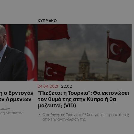
ΚΥΠΡΙΑΚΟ
24.04.2021
22:02
η ο Ερντογάν
"Πιέζεται η Τουρκία": Θα εκτονώσει
των Αρμενίων
τον θυμό της στην Κύπρο ή θα
μαζευτεί; (VID)
ιτικών
ηση Μπάιντεν
Ο καθηγητής Τριανταφύλλου για τις προεκτάσεις
από την αναγνώριση της