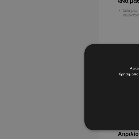
«Να μάθ
Σκληρές 
γενοκτον
ΔΙΕΘΝΗ
Αυτό
Χρησιμοποι
13.06.2021
Ερντογά
Μπάιντε
Απριλίο