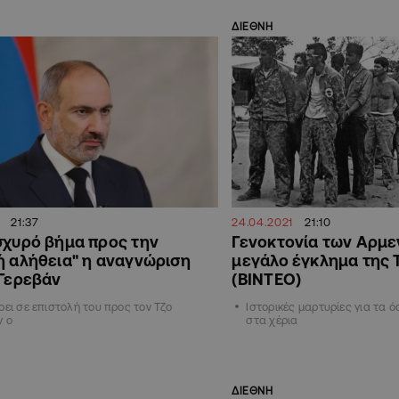
ΔΙΕΘΝΗ
21:37
24.04.2021
21:10
σχυρό βήμα προς την
Γενοκτονία των Αρμε
ή αλήθεια" η αναγνώριση
μεγάλο έγκλημα της 
 Γερεβάν
(ΒΙΝΤΕΟ)
ρει σε επιστολή του προς τον Τζο
Ιστορικές μαρτυρίες για τα ό
ν ο
στα χέρια
ΔΙΕΘΝΗ