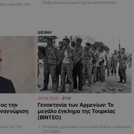
διαβουλεύσεων μετά την κίνηση Μπάιντεν
τει και πάλι στο
ΔΙΕΘΝΗ
24.04.2021
21:10
ρος την
Γενοκτονία των Αρμενίων: Το
 αναγνώριση
μεγάλο έγκλημα της Τουρκίας
(ΒΙΝΤΕΟ)
 προς τον Τζο
Ιστορικές μαρτυρίες για τα όσα έζησαν οι Αρμένιοι
στα χέρια