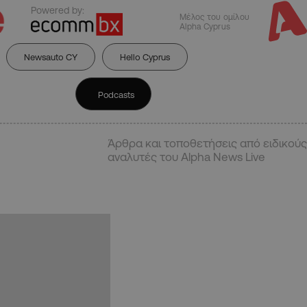
Powered by:
Μέλος του ομίλου
Alpha Cyprus
Newsauto CY
Hello Cyprus
Podcasts
Άρθρα και τοποθετήσεις από ειδικούς
αναλυτές του Alpha News Live