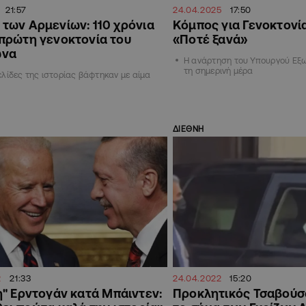
21:57
24.04.2025
17:50
των Αρμενίων: 110 χρόνια
Κόμπος για Γενοκτονί
 πρώτη γενοκτονία του
«Ποτέ ξανά»
ώνα
Η ανάρτηση του Υπουργού Εξ
τη σημερινή μέρα
ελίδες της ιστορίας βάφτηκαν με αίμα
ΔΙΕΘΝΗ
2
21:33
24.04.2022
15:20
" Ερντογάν κατά Μπάιντεν:
Προκλητικός Τσαβούσ