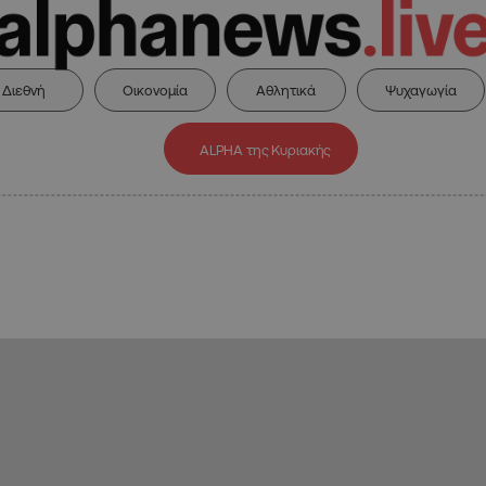
Διεθνή
Οικονομία
Αθλητικά
Ψυχαγωγία
ALPHA της Κυριακής