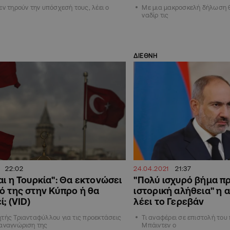
εν τηρούν την υπόσχεσή τους, λέει ο
Με μια μακροσκελή δήλωση θέ
ναδίρ τις
ΔΙΕΘΝΗ
22:02
24.04.2021
21:37
αι η Τουρκία": Θα εκτονώσει
"Πολύ ισχυρό βήμα π
ό της στην Κύπρο ή θα
ιστορική αλήθεια" η
; (VID)
λέει το Γερεβάν
τής Τριανταφύλλου για τις προεκτάσεις
Τι αναφέρει σε επιστολή του
 αναγνώριση της
Μπάιντεν ο