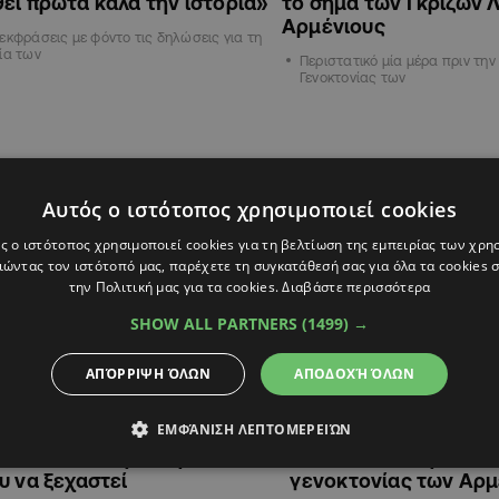
ει πρώτα καλά την ιστορία»
το σήμα των Γκρίζων 
Αρμένιους
εκφράσεις με φόντο τις δηλώσεις για τη
ία των
Περιστατικό μία μέρα πριν την
Γενοκτονίας των
ΔΙΕΘΝΗ
Αυτός ο ιστότοπος χρησιμοποιεί cookies
ς ο ιστότοπος χρησιμοποιεί cookies για τη βελτίωση της εμπειρίας των χρη
ώντας τον ιστότοπό μας, παρέχετε τη συγκατάθεσή σας για όλα τα cookies
την Πολιτική μας για τα cookies.
Διαβάστε περισσότερα
SHOW ALL PARTNERS
(1499) →
ΑΠΌΡΡΙΨΗ ΌΛΩΝ
ΑΠΟΔΟΧΉ ΌΛΩΝ
20:15
26.04.2021
19:41
ΕΜΦΆΝΙΣΗ ΛΕΠΤΟΜΕΡΕΙΏΝ
ν: Ελπίζω η συνάντηση με
Ερντογάν: "Καταστρο
ν να κάνει την 24η
αντίκτυπος" της ανα
υ να ξεχαστεί
γενοκτονίας των Αρ