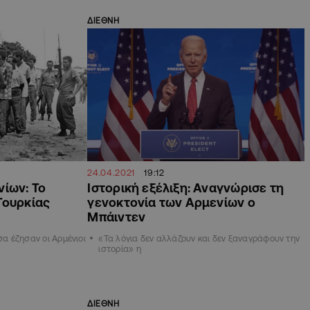
ΔΙΕΘΝΗ
24.04.2021
19:12
νίων: Το
Ιστορική εξέλιξη: Αναγνώρισε τη
Τουρκίας
γενοκτονία των Αρμενίων ο
Μπάιντεν
σα έζησαν οι Αρμένιοι
«Τα λόγια δεν αλλάζουν και δεν ξαναγράφουν την
ιστορία» η
ΔΙΕΘΝΗ