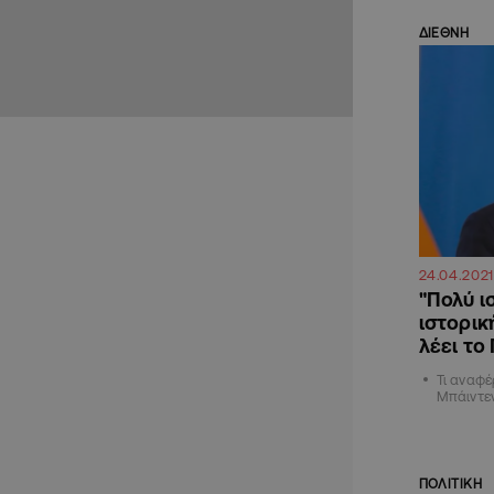
ΔΙΕΘΝΗ
24.04.2021
"Πολύ ι
ιστορικ
λέει το
Τι αναφέ
Μπάιντε
ΠΟΛΙΤΙΚΗ