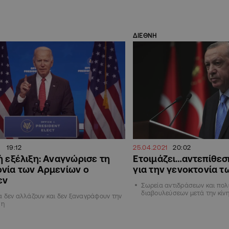
ΔΙΕΘΝΗ
19:12
25.04.2021
20:02
ή εξέλιξη: Αναγνώρισε τη
Ετοιμάζει…αντεπίθεσ
νία των Αρμενίων ο
για την γενοκτονία 
εν
Σωρεία αντιδράσεων και πολ
διαβουλεύσεων μετά την κίν
α δεν αλλάζουν και δεν ξαναγράφουν την
 η