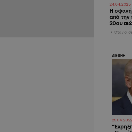
24.04.2025
Η σφαγή 
από την
20ου αι
Όταν οι σ
ΔΙΕΘΝΗ
25.04.202
"Έκρηξη