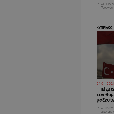
Οι ΗΠΑ δ
Τούρκος
ΚΥΠΡΙΑΚΟ
24.04.2021
"Πιέζετ
τον θυμ
μαζευτεί
Ο καθηγη
από την