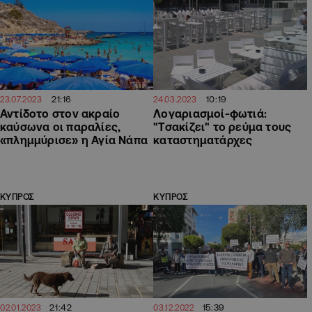
21:16
10:19
23.07.2023
24.03.2023
Αντίδοτο στον ακραίο
Λογαριασμοί-φωτιά:
καύσωνα οι παραλίες,
"Τσακίζει" το ρεύμα τους
«πλημμύρισε» η Αγία Νάπα
καταστηματάρχες
ΚΥΠΡΟΣ
ΚΥΠΡΟΣ
21:42
15:39
02.01.2023
03.12.2022