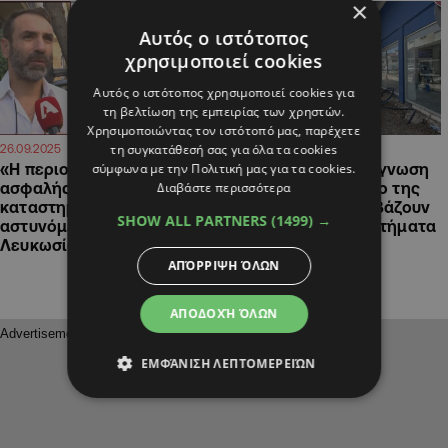
×
Αυτός ο ιστότοπος
χρησιμοποιεί cookies
Αυτός ο ιστότοπος χρησιμοποιεί cookies για
τη βελτίωση της εμπειρίας των χρηστών.
Χρησιμοποιώντας τον ιστότοπό μας, παρέχετε
τη συγκατάθεσή σας για όλα τα cookies
17:28
12:11
26.09.2025
15.05.2025
σύμφωνα με την Πολιτική μας για τα cookies.
«Η περιοχή είναι
BINTEO&ΦΩΤΟ: Απόγνωση
Διαβάστε περισσότερα
ασφαλής»: Τι λένε
στο εμπορικό κέντρο της
καταστηματάρχες για την
Λάρνακας, τα έργα βάζουν
SHOW ALL PARTNERS
(1499) →
αστυνόμευση στην παλιά
«λουκέτο» σε καταστήματα
Λευκωσία
ΑΠΌΡΡΙΨΗ ΌΛΩΝ
ΑΠΟΔΟΧΉ ΌΛΩΝ
ΕΜΦΆΝΙΣΗ ΛΕΠΤΟΜΕΡΕΙΏΝ