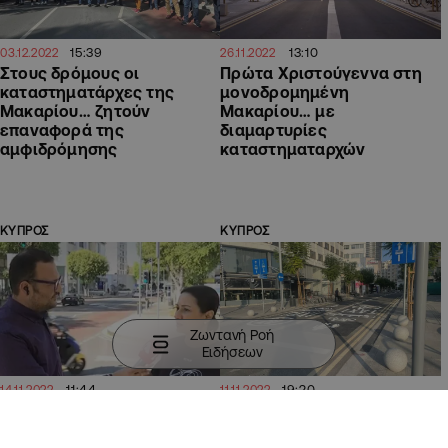
15:39
13:10
03.12.2022
26.11.2022
Στους δρόμους οι
Πρώτα Χριστούγεννα στη
καταστηματάρχες της
μονοδρομημένη
Μακαρίου… ζητούν
Μακαρίου… με
επαναφορά της
διαμαρτυρίες
αμφιδρόμησης
καταστηματαρχών
ΚΥΠΡΟΣ
ΚΥΠΡΟΣ
Ζωντανή Ροή
Ειδήσεων
11:44
19:20
14.11.2022
11.11.2022
"Παγιδευμένοι" οι
"Μονόδρομος"…για
περίοικοι της Μακαρίου,
καταστηματάρχες η