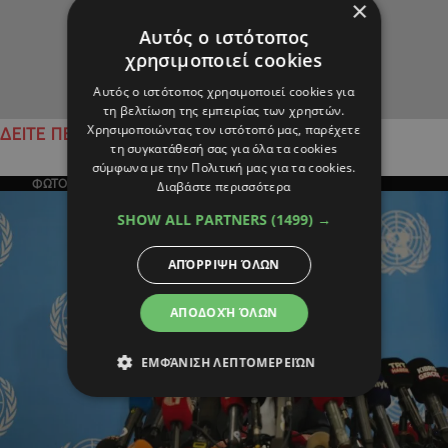
×
Αυτός ο ιστότοπος
χρησιμοποιεί cookies
Αυτός ο ιστότοπος χρησιμοποιεί cookies για
τη βελτίωση της εμπειρίας των χρηστών.
Χρησιμοποιώντας τον ιστότοπό μας, παρέχετε
ΔΕΙΤΕ ΠΕΡΙΣΣΟΤΕΡΑ
τη συγκατάθεσή σας για όλα τα cookies
σύμφωνα με την Πολιτική μας για τα cookies.
ΦΩΤΟΓΡΑΦΙΑ ΤΗΣ ΗΜΕΡΑΣ
Διαβάστε περισσότερα
SHOW ALL PARTNERS
(1499) →
ΑΠΌΡΡΙΨΗ ΌΛΩΝ
ΑΠΟΔΟΧΉ ΌΛΩΝ
ΕΜΦΆΝΙΣΗ ΛΕΠΤΟΜΕΡΕΙΏΝ