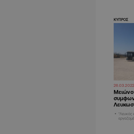
ΚΥΠΡΟΣ
26.03.202
Μειώνον
συμφων
Λευκωσ
"Λευκός 
εργαζομέ