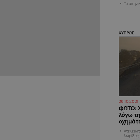
Το σκηνι
ΚΥΠΡΟΣ
26.10.2021
ΦΩΤΟ: 
λόγω τ
οχημάτ
Ατέλειωτ
λωρίδες 