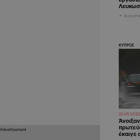
Λευκωσ
Οι συστά
ΚΥΠΡΟΣ
22.05.202
Άνοιξαν
πρωτεύο
έκαιγε 