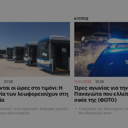
ΚΥΠΡΟΣ
2
21:02
11.01.2022
12:19
ται οι ώρες στο τιμόνι: Η
Ώρες αγωνίας για τη
ία των λεωφορειούχων στη
Παναγιώτα που ελλεί
ία
οικία της (ΦΩΤΟ)
καπνός" στις εργατικές διαφορές μεταξύ
Η έκκληση της Αστυνομίας γ
νων και εταιρείας
θα οδηγήσουν στον