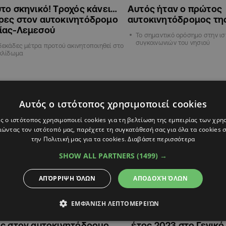
το σκηνικό! Τροχός κάνει…
Αυτός ήταν ο πρώτος
ρες στον αυτοκινητόδρομο
αυτοκινητόδρομος τη
ίας-Λεμεσού
Το σημαντικό ορόσημο στην ισ
συγκοινωνιών του νησιού
δεκάδες μέτρα προτού ακινητοποιηθεί στο
γκλίδωμα
ΚΥΠΡΟΣ
Αυτός ο ιστότοπος χρησιμοποιεί cookies
ς ο ιστότοπος χρησιμοποιεί cookies για τη βελτίωση της εμπειρίας των χρη
ώντας τον ιστότοπό μας, παρέχετε τη συγκατάθεσή σας για όλα τα cookies
την Πολιτική μας για τα cookies.
Διαβάστε περισσότερα
SHOW ALL PARTNERS
(1499) →
ΑΠΌΡΡΙΨΗ ΌΛΩΝ
ΑΠΟΔΟΧΉ ΌΛΩΝ
ΕΜΦΆΝΙΣΗ ΛΕΠΤΟΜΕΡΕΙΏΝ
10:20
01.01.2023
08:19
προσοχή: Ολονύκτιες
ΒΙΝΤΕΟ: Έτσι υποδέχ
ες στον αυτοκινητόδρομο
έτος 2023 στο Γενικ