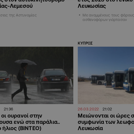
ίας-Λεμεσού
Λευκωσίας
σεις της Αστυνομίας
Με αναμμένους τους φάρους 
ασθενοφόρων γιόρτασαν
ΚΥΠΡΟΣ
2
21:36
26.03.2022
21:02
 οι ουρανοί στην
Μειώνονται οι ώρες σ
υσα ενώ στα παράλια..
συμφωνία των λεωφο
ο ήλιος (ΒΙΝΤΕΟ)
Λευκωσία