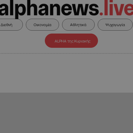
Διεθνή
Οικονομία
Αθλητικά
Ψυχαγωγία
ALPHA της Κυριακής