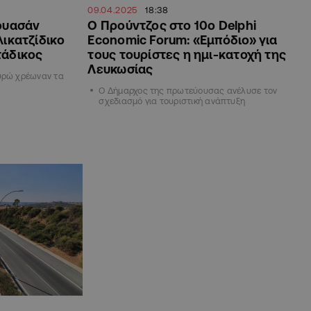
09.04.2025
18:38
ουασάν
Ο Προύντζος στο 10ο Delphi
λικατζίδικο
Economic Forum: «Εμπόδιο» για
τάδικος
τους τουρίστες η ημι-κατοχή της
Λευκωσίας
ευρώ χρέωναν τα
Ο Δήμαρχος της πρωτεύουσας ανέλυσε τον
σχεδιασμό για τουριστική ανάπτυξη