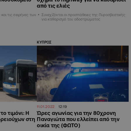
από τις ελιές
και τις σειρήνες των
Συνεχίζονται οι προσπάθειες της Πυροσβεστικής
για καθαρισμό του οδοστρώματος
ΚΥΠΡΟΣ
11.01.2022
12:19
το τιμόνι: Η
Ώρες αγωνίας για την 80χρονη
ρειούχων στη
Παναγιώτα που ελλείπει από την
οικία της (ΦΩΤΟ)