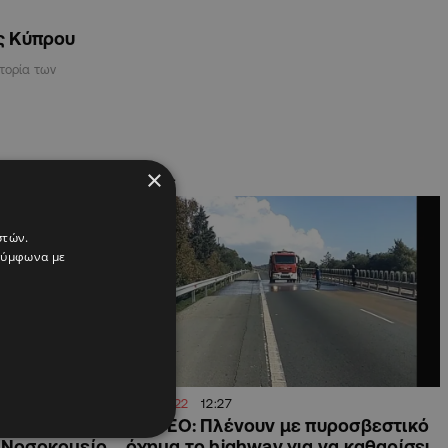
ς Κύπρου
τορία των
×
ΚΥΠΡΟΣ
στών.
 σύμφωνα με
22.11.2022
12:27
θηκαν το νέο
ΒΙΝΤΕΟ: Πλένουν με πυροσβεστικό
ό Νοσοκομείο
όχημα το highway για να καθαρίσει