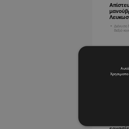
Απίστευ
μανούβ
Λευκωσ
Διένυσε 
δεξιό κι
ΚΥΠΡΟΣ
Αυτό
Χρησιμοποι
10.01.2024
Οδηγοί 
εργασί