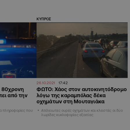
ΚΥΠΡΟΣ
26.10.2021
17:42
ν 80χρονη
ΦΩΤΟ: Χάος στον αυτοκινητόδρομο
πει από την
λόγω της καραμπόλας δέκα
οχημάτων στη Μουταγιάκα
ια πληροφορίες που
Ατέλειωτες ουρές οχημάτων και κλειστές οι δύο
λωρίδες κυκλοφορίας εξαιτίας