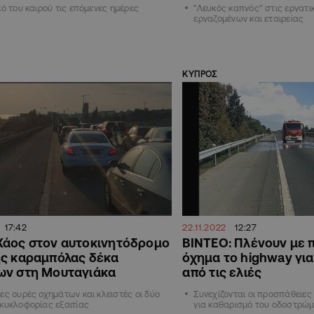
κό του καιρού τις επόμενες ημέρες
"Λευκός καπνός" στις εργατι
εργαζομένων και εταιρείας
ΚΥΠΡΟΣ
17:42
22.11.2022
12:27
Χάος στον αυτοκινητόδρομο
ΒΙΝΤΕΟ: Πλένουν με 
ης καραμπόλας δέκα
όχημα το highway για
ων στη Μουταγιάκα
από τις ελιές
ες ουρές οχημάτων και κλειστές οι δύο
Συνεχίζονται οι προσπάθειες
κυκλοφορίας εξαιτίας
για καθαρισμό του οδοστρώ