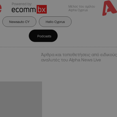
Powered by:
Μέλος του ομίλου
Alpha Cyprus
Newsauto CY
Hello Cyprus
Podcasts
Άρθρα και τοποθετήσεις από ειδικούς
αναλυτές του Alpha News Live