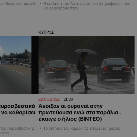
κές διαφορές μεταξύ
Η έκκληση της Αστυνομίας για πληροφορίες που
θα οδηγήσουν στον
ΚΥΠΡΟΣ
22.05.2022
21:36
πυροσβεστικό
Άνοιξαν οι ουρανοί στην
 να καθαρίσει
πρωτεύουσα ενώ στα παράλια..
έκαιγε ο ήλιος (ΒΙΝΤΕΟ)
 της Πυροσβεστικής
Το σκηνικό του καιρού τις επόμενες ημέρες
ματος