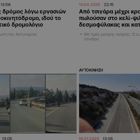
13:58
10.04.2025
22:15
ς δρόμος λόγω εργασιών
Από τσιγάρα μέχρι κρ
οκινητόδρομο, ιδού το
πωλούσαν στο κελί-ψι
τικό δρομολόγιο
δεσμοφύλακας και κα
ωση της Αστυνομίας
Με τιμές μαύρης αγοράς, 12 
τσιγάρα
ΑΥΤΟΚΙΝΗΣΗ
13:05
16.01.2025
13:06