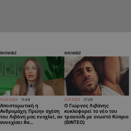
SHOWBIZ
SHOWBIZ
11:48
17:28
15.03.2024
21.11.2023
Αποστομωτική η
O Γιώργος Λιβάνης
Ανδρομάχη: Πρώην σχέση
κυκλοφορεί το νέο του
του Λιβάνη μας ενοχλεί, αν
τραγούδι με γνωστό Κύπριο
συνεχίσει θα…
(ΒΙΝΤΕΟ)