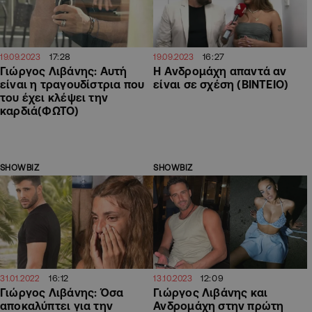
17:28
16:27
19.09.2023
19.09.2023
Γιώργος Λιβάνης: Αυτή
H Aνδρομάχη απαντά αν
είναι η τραγουδίστρια που
είναι σε σχέση (ΒΙΝΤΕΙΟ)
του έχει κλέψει την
καρδιά(ΦΩΤΟ)
SHOWBIZ
SHOWBIZ
16:12
12:09
31.01.2022
13.10.2023
Γιώργος Λιβάνης: Όσα
Γιώργος Λιβάνης και
αποκαλύπτει για την
Ανδρομάχη στην πρώτη