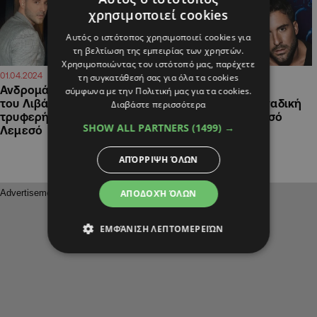
χρησιμοποιεί cookies
Αυτός ο ιστότοπος χρησιμοποιεί cookies για
τη βελτίωση της εμπειρίας των χρηστών.
Χρησιμοποιώντας τον ιστότοπό μας, παρέχετε
15:26
10:40
01.04.2024
21.03.2024
τη συγκατάθεσή σας για όλα τα cookies
Ανδρομάχη: Ήρθε για χάρη
Βανδή και Λιβάνης
σύμφωνα με την Πολιτική μας για τα cookies.
του Λιβάνη στην Κύπρο – Η
έρχονται για μια μοναδική
Διαβάστε περισσότερα
τρυφερή στιγμή στην
συναυλία στην Λεμεσό
SHOW ALL PARTNERS
(1499) →
Λεμεσό
ΑΠΌΡΡΙΨΗ ΌΛΩΝ
ΑΠΟΔΟΧΉ ΌΛΩΝ
ΕΜΦΆΝΙΣΗ ΛΕΠΤΟΜΕΡΕΙΏΝ