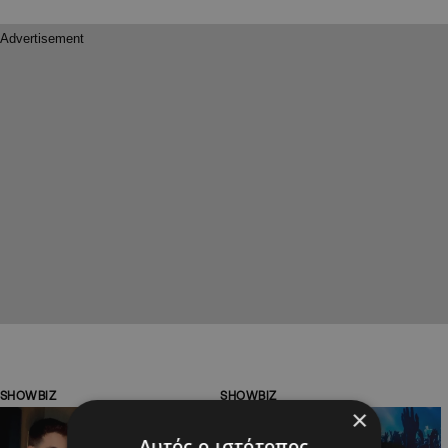
SHOWBIZ
SHOWBIZ
×
Αυτός ο ιστότοπος