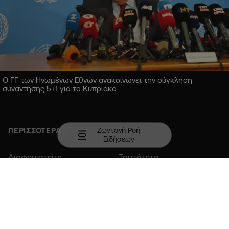
Ο ΓΓ των Ηνωμένων Εθνών ανακοινώνει την σύγκληση
συνάντησης 5+1 για το Κυπριακό
Ζωντανή Ροή
ΠΕΡΙΣΣΟΤΕΡΑ
Ειδήσεων
Διαφημιστείτε
Ταυτότητα
Επικοινωνία
Member of COPA
Κατεβάστε την εφαρμογή σε Android ή iOS.