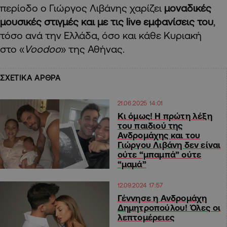
περίοδο ο Γιώργος Λιβάνης χαρίζει
μοναδικές
μουσικές στιγμές και με τις live εμφανίσεις του
,
τόσο ανά την Ελλάδα, όσο και κάθε Κυριακή
στο «
Voodoo
» της Αθήνας.
ΣΧΕΤΙΚΑ ΑΡΘΡΑ
21.06.2025 14:01
Κι όμως! Η πρώτη λέξη
του παιδιού της
Ανδρομάχης και του
Γιώργου Λιβάνη δεν είναι
ούτε “μπαμπά” ούτε
“μαμά”
12.09.2024 17:57
Γέννησε η Ανδρομάχη
Δημητροπούλου! Όλες οι
λεπτομέρειες