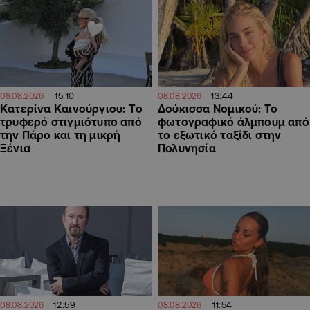
15:10
13:44
08.08.2026
08.08.2026
Κατερίνα Καινούργιου: Tο
Δούκισσα Νομικού: Το
τρυφερό στιγμιότυπο από
φωτογραφικό άλμπουμ από
την Πάρο και τη μικρή
το εξωτικό ταξίδι στην
Ξένια
Πολυνησία
12:59
11:54
08.08.2026
08.08.2026