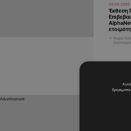
05.08.2025
Έκθεση 
Επιβεβαι
AlphaNew
ετοιμότη
Χωρίς δια
ξέσπασμα
ΚΥΠΡΟΣ
Αυτό
Χρησιμοποι
24.07.202