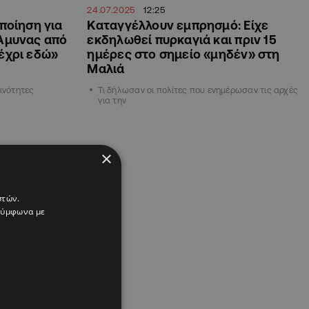
24.07.2025
12:25
οποίηση για
Καταγγέλλουν εμπρησμό: Είχε
 Άμυνας από
εκδηλωθεί πυρκαγιά και πριν 15
μέχρι εδώ»
ημέρες στο σημείο «μηδέν» στη
Μαλιά
οινότητες
Τι δήλωσαν οι πολίτες που ενημέρωσαν τις αρχές
για την
×
στών.
 σύμφωνα με