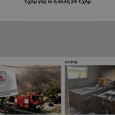
τ.χλμ γης κι η άλλη 24 τ.χλμ
ΚΥΠΡΟΣ