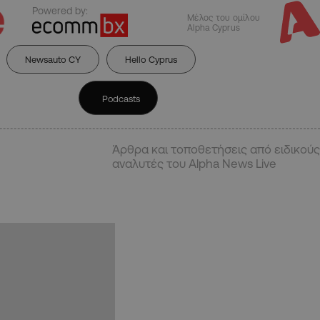
Powered by:
Μέλος του ομίλου
Alpha Cyprus
Newsauto CY
Hello Cyprus
Podcasts
Άρθρα και τοποθετήσεις από ειδικούς
αναλυτές του Alpha News Live