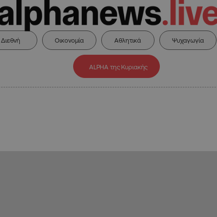
Διεθνή
Οικονομία
Αθλητικά
Ψυχαγωγία
ALPHA της Κυριακής