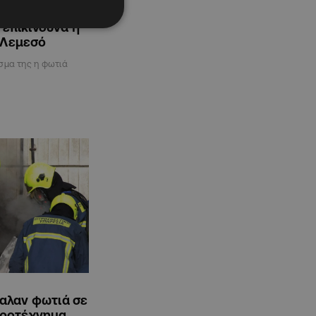
 πύρινης
 επικίνδυνα η
 Λεμεσό
σμα της η φωτιά
βαλαν φωτιά σε
υροτέχνημα