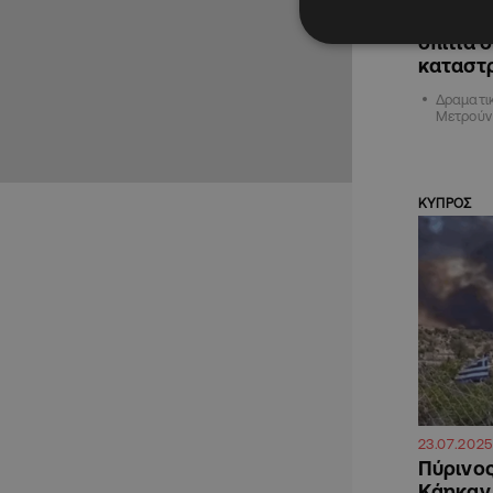
Συγκλον
σπίτια 
καταστ
Δραματικ
Μετρούν 
ΚΥΠΡΟΣ
23.07.2025
Πύρινος
Κάηκαν 