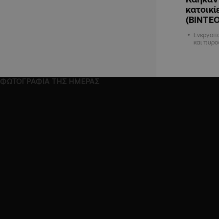
κατοικί
(ΒΙΝΤΕΟ
Ενεργοπο
και πυρ
ΦΩΤΟΓΡΑΦΙΑ ΤΗΣ ΗΜΕΡΑΣ