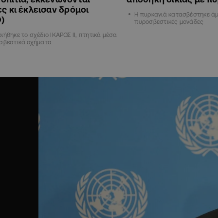
ες κι έκλεισαν δρόμοι
Η πυρκαγιά κατασβέστηκε ά
)
πυροσβεστικές μονάδες
ιήθηκε το σχέδιο ΙΚΑΡΟΣ ΙΙ, πτητικά μέσα
οσβεστικά οχήματα