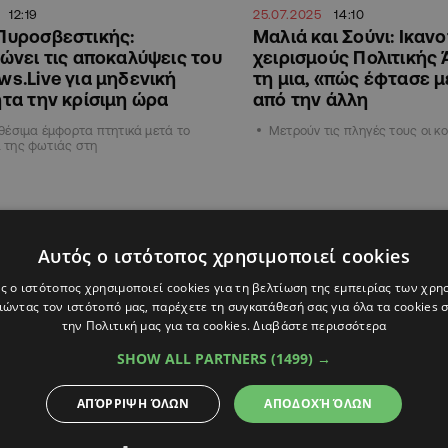
12:19
25.07.2025
14:10
Πυροσβεστικής:
Μαλιά και Σούνι: Ικαν
ώνει τις αποκαλύψεις του
χειρισμούς Πολιτικής
s.Live για μηδενική
τη μια, «πώς έφτασε 
τα την κρίσιμη ώρα
από την άλλη
θέσιμα έμφορτα πτητικά μετά το
Μετρούν τις πληγές τους οι κ
 της φωτιάς στη
ΚΥΠΡΟΣ
Αυτός ο ιστότοπος χρησιμοποιεί cookies
ς ο ιστότοπος χρησιμοποιεί cookies για τη βελτίωση της εμπειρίας των χρη
ώντας τον ιστότοπό μας, παρέχετε τη συγκατάθεσή σας για όλα τα cookies
την Πολιτική μας για τα cookies.
Διαβάστε περισσότερα
SHOW ALL PARTNERS
(1499) →
ΑΠΌΡΡΙΨΗ ΌΛΩΝ
ΑΠΟΔΟΧΉ ΌΛΩΝ
5
07:40
23.07.2025
21:33