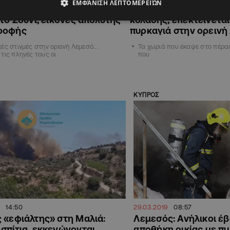
ΕΜΦΆΝΙΣΗ ΛΕΠΤΟΜΕΡΕΙΏΝ
ιστικό βίντεο με τα καμένα
ΧΑΡΤΗΣ: Η πορεία της
στο Σούνι, εικόνες απόλυτης
κόλασης, επεκτείνεται
ροφής
πυρκαγιά στην ορεινή
ές στιγμές στην ορεινή Λεμεσό...
Τα χωριά που έκαψε στο πέρα
τις πληγές τους οι
που
ΚΥΠΡΟΣ
14:50
29.03.2019
08:57
 «εφιάλτης» στη Μαλιά:
Λεμεσός: Ανήλικοι έ
σπίτια, εκκενώνονται
αποθήκη οικίας με π