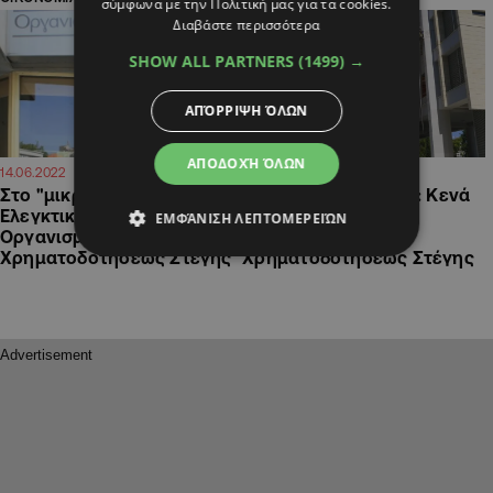
σύμφωνα με την Πολιτική μας για τα cookies.
Διαβάστε περισσότερα
SHOW ALL PARTNERS
(1499) →
ΑΠΌΡΡΙΨΗ ΌΛΩΝ
ΑΠΟΔΟΧΉ ΌΛΩΝ
18:46
15:12
14.06.2022
05.07.2021
Στο "μικροσκόπιο" της
Ελεγκτική Υπηρεσία: Κενά
Ελεγκτικής ο ΓΔ του
και αδυναμίες στον
ΕΜΦΆΝΙΣΗ ΛΕΠΤΟΜΕΡΕΙΏΝ
Οργανισμού
Οργανισμό
Χρηματοδοτήσεως Στέγης
Χρηματοδοτήσεως Στέγης