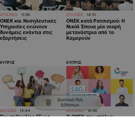
11:39
14:15
07.12.2023
27.11.2023
ΟΝΕΚ και Νοσηλευτικές
ΟΝΕΚ κατά Ρατσισμού: H
Υπηρεσίες ενώνουν
Nικόλ Έπουα μία νεαρή
δυνάμεις ενάντια στις
μετανάστρια από το
εξαρτήσεις
Καμερούν
ΚΥΠΡΟΣ
ΚΥΠΡΟΣ
Ζωντανή Ροή
Ειδήσεων
14:44
14:55
20.11.2023
23.10.2023
Πρωτοβουλίες ΕΕ για
Ο ΟΝΕΚ σου στέλνει
προώθηση της κοινωνικής
μήνυμα: «Εδώ, ανήκεις»
ενσωμάτωσης