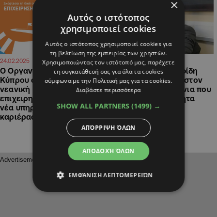
×
Αυτός ο ιστότοπος
χρησιμοποιεί cookies
Αυτός ο ιστότοπος χρησιμοποιεί cookies για
τη βελτίωση της εμπειρίας των χρηστών.
14:33
16:48
24.02.2025
05.02.2025
Χρησιμοποιώντας τον ιστότοπό μας, παρέχετε
Ο Οργανισμός Νεολαίας
Καταγγελία Χριστοφίδη
τη συγκατάθεσή σας για όλα τα cookies
Κύπρου στηρίζει τη
στη Βουλή: €76,800 στον
σύμφωνα με την Πολιτική μας για τα cookies.
νεανική
Γιαννάκη για τα χρόνια που
Διαβάστε περισσότερα
επιχειρηματικότητα, με τη
ήταν σε διαθεσιμότητα
SHOW ALL PARTNERS
(1499) →
νέα υπηρεσία καθοδήγησης
καριέρας
ΑΠΌΡΡΙΨΗ ΌΛΩΝ
ΑΠΟΔΟΧΉ ΌΛΩΝ
ΕΜΦΆΝΙΣΗ ΛΕΠΤΟΜΕΡΕΙΏΝ