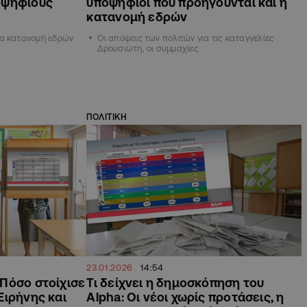
οψήφιους
υποψήφιοι που προηγούνται και η
κατανομή εδρών
ια κατανομή εδρών
Οι απόψεις των πολιτών για τις καταγγελίες
Δρουσιώτη, οι συμμαχίες
ΠΟΛΙΤΙΚΗ
23.01.2026
14:54
Πόσο στοίχισε
Τι δείχνει η δημοσκόπηση του
Ειρήνης και
Alpha: Οι νέοι χωρίς προτάσεις, η