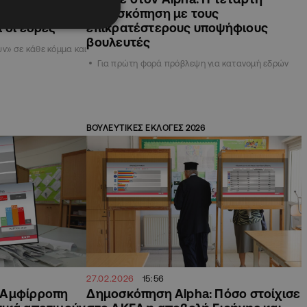
τη νέα Βουλή
δημοσκόπηση με τους
 οι έδρες
επικρατέστερους υποψήφιους
βουλευτές
ν» σε κάθε κόμμα και
Για πρώτη φορά πρόβλεψη για κατανομή εδρών
ΒΟΥΛΕΥΤΙΚΕΣ ΕΚΛΟΓΕΣ 2026
27.02.2026
15:56
 Αμφίρροπη
Δημοσκόπηση Alpha: Πόσο στοίχισε