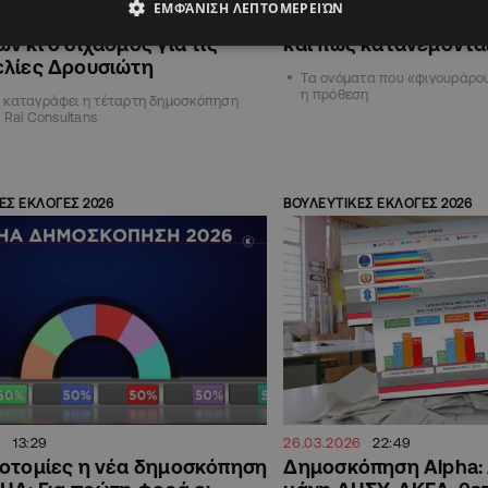
ΕΜΦΆΝΙΣΗ ΛΕΠΤΟΜΕΡΕΙΏΝ
υν» Βουλή, οι έδρες των
«κλειδώνουν» θέση σ
ν κι ο διχασμός για τις
και πως κατανέμονται
ελίες Δρουσιώτη
Τα ονόματα που «φιγουράρου
η πρόθεση
 καταγράφει η τέταρτη δημοσκόπηση
ι Rai Consultans
ΕΣ ΕΚΛΟΓΕΣ 2026
ΒΟΥΛΕΥΤΙΚΕΣ ΕΚΛΟΓΕΣ 2026
13:29
26.03.2026
22:49
νοτομίες η νέα δημοσκόπηση
Δημοσκόπηση Alpha: