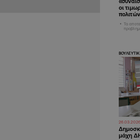
«συναι
οι τιμω
πολιτώ
Τα αποτ
προβλημ
ΒΟΥΛΕΥΤΙΚ
26.03.202
Δημοσκ
μάχη ΔΗ