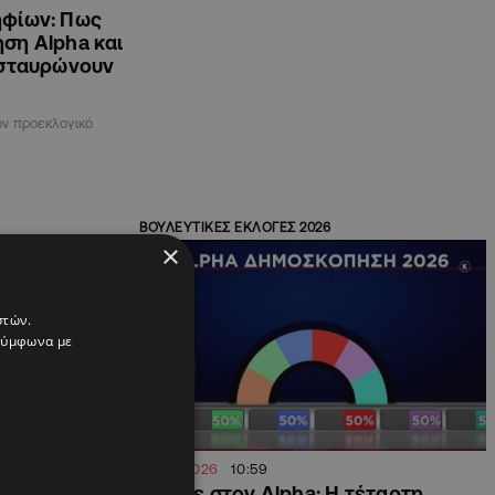
ηφίων: Πως
ση Alpha και
ασταυρώνουν
ν προεκλογικό
ΒΟΥΛΕΥΤΙΚΕΣ ΕΚΛΟΓΕΣ 2026
×
στών.
 σύμφωνα με
23.04.2026
10:59
Ποιοι
Απόψε στον Alpha: Η τέταρτη