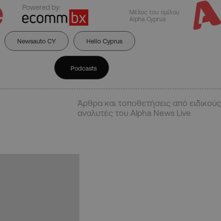
Powered by:
Μέλος του ομίλου
Alpha Cyprus
Newsauto CY
Hello Cyprus
Podcasts
Άρθρα και τοποθετήσεις από ειδικούς
αναλυτές του Alpha News Live