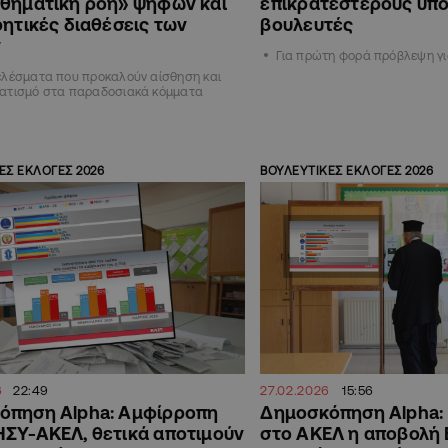
σθηματική ροή» ψήφων και
επικρατέστερους υπ
ρητικές διαθέσεις των
βουλευτές
ν
Για πρώτη φορά πρόβλεψη γ
ελέσματα που προκαλούν αίσθηση και
ατισμό στα παραδοσιακά κόμματα
ΕΣ ΕΚΛΟΓΕΣ 2026
ΒΟΥΛΕΥΤΙΚΕΣ ΕΚΛΟΓΕΣ 2026
6
22:49
27.02.2026
15:56
όπηση Alpha: Αμφίρροπη
Δημοσκόπηση Alpha: 
ΣΥ-ΑΚΕΛ, θετικά αποτιμούν
στο ΑΚΕΛ η αποβολή 