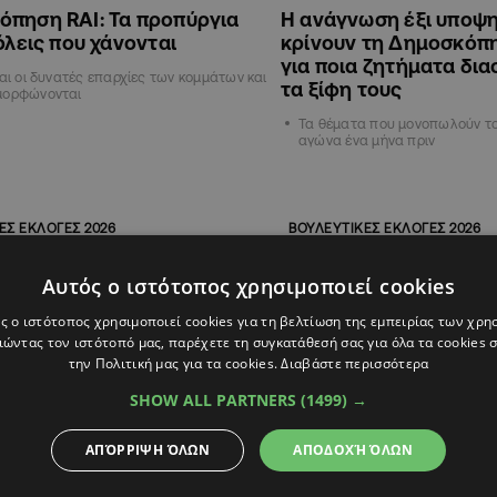
όπηση RAI: Τα προπύργια
Η ανάγνωση έξι υποψ
πόλεις που χάνονται
κρίνουν τη Δημοσκόπη
για ποια ζητήματα δι
ναι οι δυνατές επαρχίες των κομμάτων και
τα ξίφη τους
μορφώνονται
Τα θέματα που μονοπωλούν το
αγώνα ένα μήνα πριν
ΕΣ ΕΚΛΟΓΕΣ 2026
ΒΟΥΛΕΥΤΙΚΕΣ ΕΚΛΟΓΕΣ 2026
Αυτός ο ιστότοπος χρησιμοποιεί cookies
ς ο ιστότοπος χρησιμοποιεί cookies για τη βελτίωση της εμπειρίας των χρη
ώντας τον ιστότοπό μας, παρέχετε τη συγκατάθεσή σας για όλα τα cookies
την Πολιτική μας για τα cookies.
Διαβάστε περισσότερα
SHOW ALL PARTNERS
(1499) →
ΑΠΌΡΡΙΨΗ ΌΛΩΝ
ΑΠΟΔΟΧΉ ΌΛΩΝ
6
09:53
23.04.2026
23:23
τη φορά: Οι υποψήφιοι που
Δημοσκόπηση Alpha: 