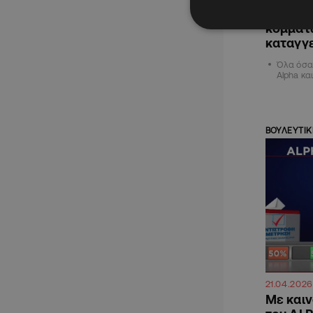
«μπαίνο
κομμάτω
καταγγ
Όλα όσα
Alpha κα
ΒΟΥΛΕΥΤΙΚ
21.04.2026
Με και