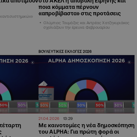
ικά αποτιμούν
στο ΑΚΕΛ η αποβολή Ειρήνης και
ποια κόμματα πέρνουν
«απροβίβαστο» στις προτάσεις
 «αντισυστημικών»
Ολύμπιος Τουμάζος και Αντρέας Χατζηκυριάκος
σχολιάζουν την έρευνα Φεβρουαρίου
ΒΟΥΛΕΥΤΙΚΕΣ ΕΚΛΟΓΕΣ 2026
21.04.2026
13:29
 τέταρτη
Με καινοτομίες η νέα δημοσκόπηση
ς
του ALPHA: Για πρώτη φορά οι