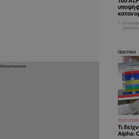
του ALP
υποψήφι
κατανο
Οι απόψε
Δρουσιώτ
ΠΟΛΙΤΙΚΗ
23.01.2026
Τι δείχ
Alpha: 