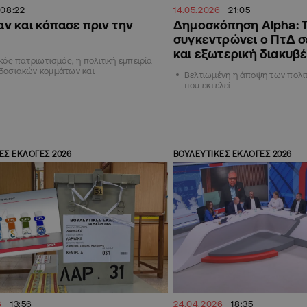
08:22
14.05.2026
21:05
ν και κόπασε πριν την
Δημοσκόπηση Alpha: 
συγκεντρώνει ο ΠτΔ σ
και εξωτερική διακυβ
κός πατριωτισμός, η πολιτική εμπειρία
δοσιακών κομμάτων και
Βελτιωμένη η άποψη των πολιτ
που εκτελεί
ΕΣ ΕΚΛΟΓΕΣ 2026
ΒΟΥΛΕΥΤΙΚΕΣ ΕΚΛΟΓΕΣ 2026
6
13:56
24.04.2026
18:35