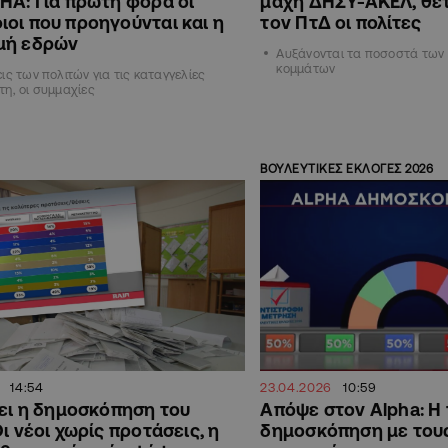
HA: Για πρώτη φορά οι
μάχη ΔΗΣΥ-ΑΚΕΛ, θετ
οι που προηγούνται και η
τον ΠτΔ οι πολίτες
μή εδρών
Αυξάνονται τα ποσοστά των
κομμάτων
ις των πολιτών για τις καταγγελίες
η, οι συμμαχίες
ΒΟΥΛΕΥΤΙΚΕΣ ΕΚΛΟΓΕΣ 2026
14:54
23.04.2026
10:59
νει η δημοσκόπηση του
Απόψε στον Alpha: Η
Οι νέοι χωρίς προτάσεις, η
δημοσκόπηση με του