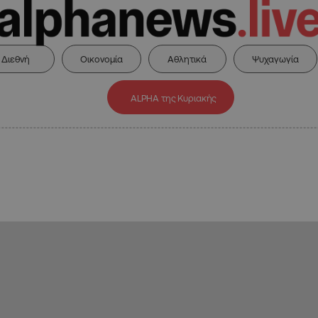
Διεθνή
Οικονομία
Αθλητικά
Ψυχαγωγία
ALPHA της Κυριακής