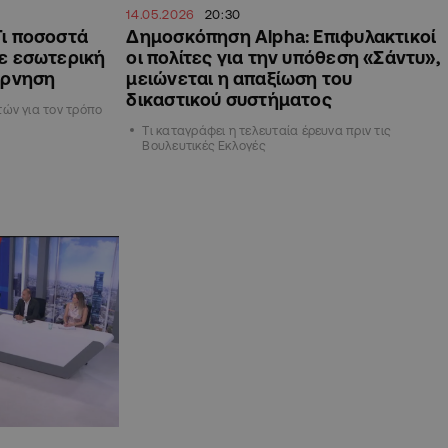
14.05.2026
20:30
Τι ποσοστά
Δημοσκόπηση Alpha: Επιφυλακτικοί
ε εσωτερική
οι πολίτες για την υπόθεση «Σάντυ»,
έρνηση
μειώνεται η απαξίωση του
δικαστικού συστήματος
ών για τον τρόπο
Tι καταγράφει η τελευταία έρευνα πριν τις
Βουλευτικές Εκλογές