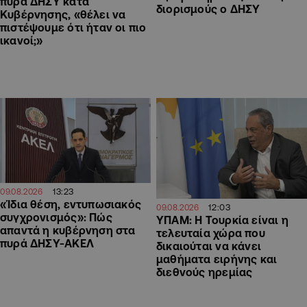
πυρά ΔΗΣΥ κατά
διορισμούς ο ΔΗΣΥ
Κυβέρνησης, «θέλει να
πιστέψουμε ότι ήταν οι πιο
ικανοί;»
13:23
09.08.2026
«Ίδια θέση, εντυπωσιακός
12:03
09.08.2026
συγχρονισμός»: Πώς
ΥΠΑΜ: Η Τουρκία είναι η
απαντά η κυβέρνηση στα
τελευταία χώρα που
πυρά ΔΗΣΥ-ΑΚΕΛ
δικαιούται να κάνει
μαθήματα ειρήνης και
διεθνούς ηρεμίας