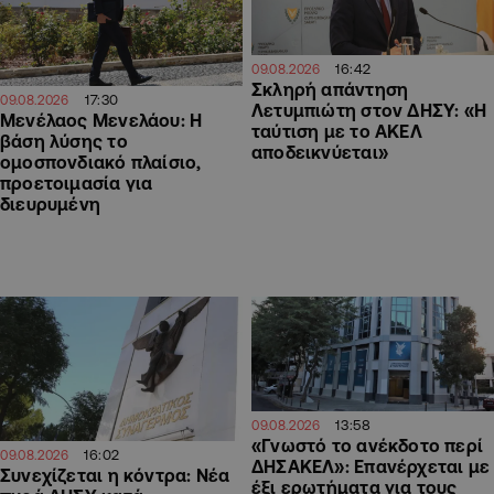
16:42
09.08.2026
Σκληρή απάντηση
17:30
09.08.2026
Λετυμπιώτη στον ΔΗΣΥ: «H
Μενέλαος Μενελάου: Η
ταύτιση με το ΑΚΕΛ
βάση λύσης το
αποδεικνύεται»
ομοσπονδιακό πλαίσιο,
προετοιμασία για
διευρυμένη
13:58
09.08.2026
«Γνωστό το ανέκδοτο περί
16:02
09.08.2026
ΔΗΣΑΚΕΛ»: Επανέρχεται με
Συνεχίζεται η κόντρα: Νέα
έξι ερωτήματα για τους