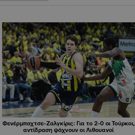
ΑΘΛΗΤΙΚΑ
Φενέρμπαχτσε-Ζαλγκίρις: Για το 2-0 οι Τούρκοι,
αντίδραση ψάχνουν οι Λιθουανοί