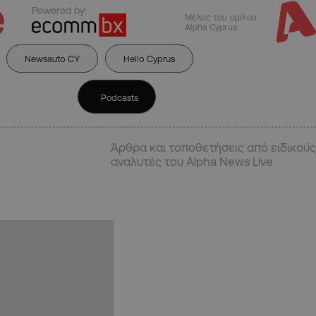
Powered by:
Μέλος του ομίλου
Alpha Cyprus
Newsauto CY
Hello Cyprus
Podcasts
Άρθρα και τοποθετήσεις από ειδικούς
αναλυτές του Alpha News Live