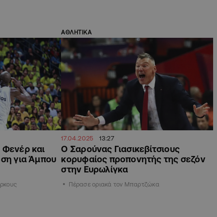
ΑΘΛΗΤΙΚΑ
17.04.2025
13:27
 Φενέρ και
Ο Σαρούνας Γιασικεβίτσιους
έση για Άμπου
κορυφαίος προπονητής της σεζόν
στην Ευρωλίγκα
ύρκους
Πέρασε οριακά τον Μπαρτζώκα