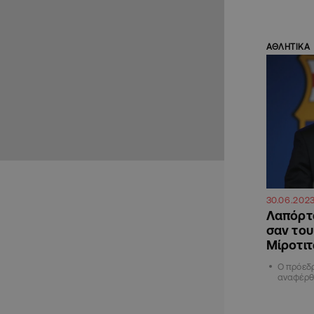
ΑΘΛΗΤΙΚΑ
30.06.202
Λαπόρτα
σαν του
Μίροτιτ
Ο πρόεδ
αναφέρθ