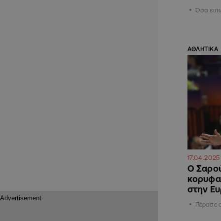
Όσα ειπ
ΑΘΛΗΤΙΚΑ
17.04.2025
Ο Σαρού
κορυφα
στην Ε
Πέρασε 