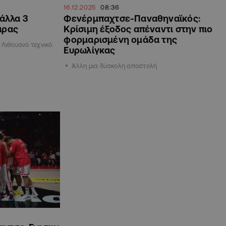
16.12.2025
08:36
 άλλα 3
Φενέρμπαχτσε-Παναθηναϊκός:
άρας
Κρίσιμη έξοδος απέναντι στην πιο
φορμαρισμένη ομάδα της
 Λιθουανό τεχνικό
Ευρωλίγκας
Άλλη μια δύσκολη αποστολή