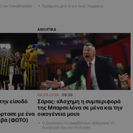
με τον Παναθηναϊκό
Πρόκριση με 3-0 για τους Τούρκους
ΑΘΛΗΤΙΚΑ
08.03.2024
08:39
την είσοδό
Σάρας: «Άσχημη η συμπεριφορά
της Μπαρσελόνα σε μένα και την
ιόρτασε με ένα
οικογένεια μου»
αβά (ΦΩΤΟ)
Ο Σαρούνας Γιασικεβίτσιους εξέφρασε τη
δυσφορία του για τη στάση