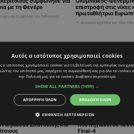
ικεβίτσιους συμφώνησε για
Ολυμπιακός-Φενέρμπα
νια με τη Φενέρ»
επιστροφή στις νίκες
πρωταθλήτρια Ευρώπ
υψη για το μέλλον του Λιθουανού
Δύσκολο εμπόδιο για τους Πει
ΑΘΛΗΤΙΚΑ
Αυτός ο ιστότοπος χρησιμοποιεί cookies
ς ο ιστότοπος χρησιμοποιεί cookies για τη βελτίωση της εμπειρίας των χρη
ώντας τον ιστότοπό μας, παρέχετε τη συγκατάθεσή σας για όλα τα cookies
την Πολιτική μας για τα cookies.
Διαβάστε περισσότερα
SHOW ALL PARTNERS
(1499) →
ΑΠΌΡΡΙΨΗ ΌΛΩΝ
ΑΠΟΔΟΧΉ ΌΛΩΝ
5
12:42
30.04.2025
12:49
ΕΜΦΆΝΙΣΗ ΛΕΠΤΟΜΕΡΕΙΏΝ
 για Final-4 Μονακό και
O Σάρας έγινε ο 3ος
Τι δήλωσαν Σπανούλης και
που πηγαίνει σε πέν
ίτσιους
Final-4