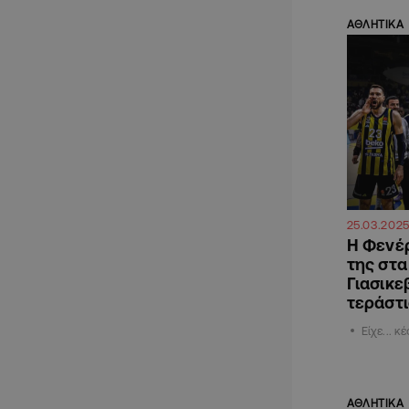
ΑΘΛΗΤΙΚΑ
25.03.202
Η Φενέρ
της στα 
Γιασικε
τεράστι
Είχε... κ
ΑΘΛΗΤΙΚΑ