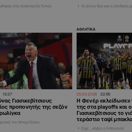
ώθηκαν στη συνέντευξη Τύπου
Οι άλλοι δύο και η σύνδεση 
ΑΘΛΗΤΙΚΑ
13:27
25.03.2025
22:55
νας Γιασικεβίτσιους
Η Φενέρ «κλείδωσε» 
ίος προπονητής της σεζόν
της στα playoffs και ο
υρωλίγκα
Γιασικεβίτσιους το γ
τεράστιο ταψί μπακλ
οριακά τον Μπαρτζώκα
Είχε... κέφια ο Λιθουανός