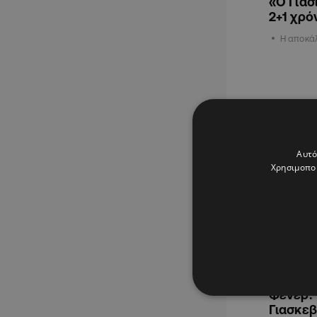
«Ο Γιασ
2+1 χρό
Η αποκάλ
ΑΘΛΗΤΙΚΑ
Αυτό
Χρησιμοποι
22.05.202
Έτοιμοι
Φενέρ: 
Γιασκεβ