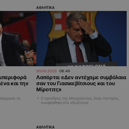
ΑΘΛΗΤΙΚΑ
30.06.2023
08:49
υμπεριφορά
Λαπόρτα: «Δεν αντέχαμε συμβόλαια
ένα και την
σαν του Γιασικεβίτσιους και του
Μίροτιτς»
 εξέφρασε τη
Ο πρόεδρος της Μπαρσελόνα, Ζοάν Λαπόρτα,
αναφέρθηκε στα «διαζύγια»
ΑΘΛΗΤΙΚΑ