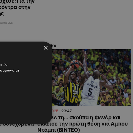
χτσε: Για την
 κόντρα στην
ης
ραιώτες
×
ΑΘΛΗΤΙΚΑ
στών.
 σύμφωνα με
29.04.2025
23:47
 προπονητής
Έβγαλε τη… σκούπα η Φενέρ και
τε συνεχόμενα
έκλεισε την πρώτη θέση για Άμπου
Ντάμπι (ΒΙΝΤΕΟ)