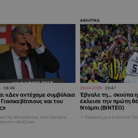
ΑΘΛΗΤΙΚΑ
3
08:49
29.04.2025
23:47
: «Δεν αντέχαμε συμβόλαια
Έβγαλε τη… σκούπα η
 Γιασικεβίτσιους και του
έκλεισε την πρώτη θ
ς»
Ντάμπι (ΒΙΝΤΕΟ)
ρος της Μπαρσελόνα, Ζοάν Λαπόρτα,
Πρόκριση με 3-0 για τους Το
ηκε στα «διαζύγια»