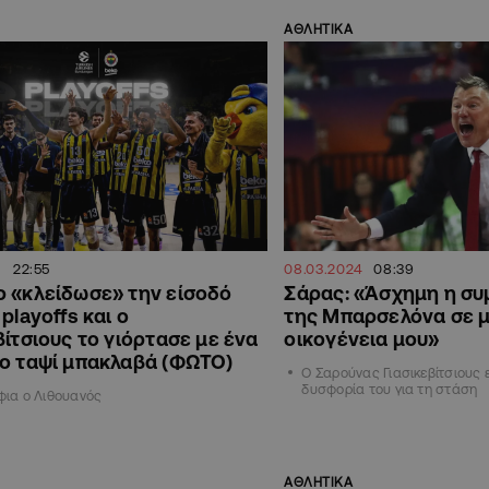
ΑΘΛΗΤΙΚΑ
5
22:55
08.03.2024
08:39
 «κλείδωσε» την είσοδό
Σάρας: «Άσχημη η σ
playoffs και ο
της Μπαρσελόνα σε μ
βίτσιους το γιόρτασε με ένα
οικογένεια μου»
ο ταψί μπακλαβά (ΦΩΤΟ)
Ο Σαρούνας Γιασικεβίτσιους
δυσφορία του για τη στάση
έφια ο Λιθουανός
ΑΘΛΗΤΙΚΑ