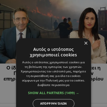
×
Αυτός ο ιστότοπος
χρησιμοποιεί cookies
ΚΥΠΡΟΣ
Αυτός ο ιστότοπος χρησιμοποιεί cookies για
τη βελτίωση της εμπειρίας των χρηστών.
Ο ίδιος ήθελε να πάει Αυστραλία λέει η
Χρησιμοποιώντας τον ιστότοπό μας, παρέχετε
Παναγιώτου, «η απουσία μου δεν
τη συγκατάθεσή σας για όλα τα cookies
επηρέασε καθόλου», απαντά ο Γρηγορίου
σύμφωνα με την Πολιτική μας για τα cookies.
Διαβάστε περισσότερα
SHOW ALL PARTNERS
(1499) →
ΑΠΌΡΡΙΨΗ ΌΛΩΝ