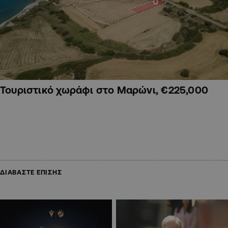
Τουριστικό χωράφι στο Μαρώνι, €225,000
ΔΙΑΒΑΣΤΕ ΕΠΙΣΗΣ