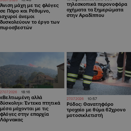
τηλεσκοπικά περονοφόρα
Άνιση μάχη με τις φλόγες
οχήματα τα ξημερώματα
σε Πάρο και Ρέθυμνο,
στην Αραδίππου
ισχυροί άνεμοι
δυσκολεύουν το έργο των
πυροσβεστών
18:16
27.07.2026
«Βελτιωμένη αλλά
10:57
27.07.2026
δύσκολη»: Έντεκα πτητικά
Ρόδος: Θανατηφόρο
μέσα μάχονται με τις
τροχαίο με θύμα 62χρονο
φλόγες στην επαρχία
μοτοσικλετιστή
Λάρνακας