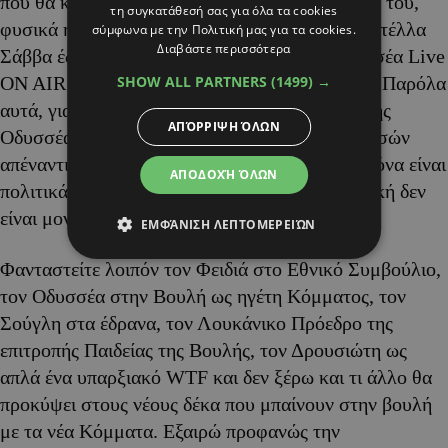
που θα καθαρίσει τον στάβλο του Αυγεία μόνος του,
τη συγκατάθεσή σας για όλα τα cookies
φυσικά η Χαραλαμπίδου με την επίθεση στην Στέλλα
σύμφωνα με την Πολιτική μας για τα cookies.
Διαβάστε περισσότερα
Σάββα έδειξε ένα προφίλ που έπληξε τον Οδυσσέα Live
SHOW ALL PARTNERS
(1499) →
ON AIR και ο ίδιος δεν μπόρεσε να το μαζέψει. Παρόλα
αυτά, για ένα μέρος της κοινωνίας ο τυχοδιώκτης
ΑΠΌΡΡΙΨΗ ΌΛΩΝ
Οδυσσέας αυτό-εμφανίζεται ως Ρομπέν των Δασών
απέναντι στους διεφθαρμένους άρχοντες. Η εικόνα είναι
ΑΠΟΔΟΧΉ ΌΛΩΝ
πολιτικά ισχυρή το πρόβλημα είναι ότι η πολιτική δεν
είναι μονοπρόσωπο ηθικό δράμα.
ΕΜΦΆΝΙΣΗ ΛΕΠΤΟΜΕΡΕΙΏΝ
Φανταστείτε λοιπόν τον Φειδιά στο Εθνικό Συμβούλιο,
τον Οδυσσέα στην Βουλή ως ηγέτη Κόμματος, τον
Σούγλη στα έδρανα, τον Λουκάνικο Πρόεδρο της
επιτροπής Παιδείας της Βουλής, τον Δρουσιώτη ως
απλά ένα υπαρξιακό WTF και δεν ξέρω και τι άλλο θα
προκύψει στους νέους δέκα που μπαίνουν στην βουλή
με τα νέα Κόμματα. Εξαιρώ προφανώς την