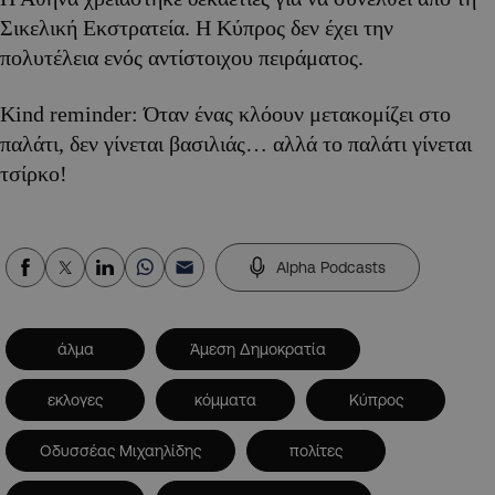
Σικελική Εκστρατεία. Η Κύπρος δεν έχει την
πολυτέλεια ενός αντίστοιχου πειράματος.
Kind reminder: Όταν ένας κλόουν μετακομίζει στο
παλάτι, δεν γίνεται βασιλιάς… αλλά το παλάτι γίνεται
τσίρκο!
Alpha Podcasts
άλμα
Άμεση Δημοκρατία
εκλογες
κόμματα
Κύπρος
Οδυσσέας Μιχαηλίδης
πολίτες