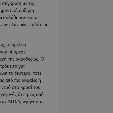
ε σύγκριση με τις
σημαντική αύξηση
μεσολάβησαν και οι
ψήφων ελαφρώς ψηλότερο
ς, μπορεί να
γικά. Φόρεσε
οχή της ακροδεξιάς. Ο
πρόκειτο για
χύει το δεύτερο, τότε
ς από πιο ακραίες ή
 νερό στο κρασί του.
γεγονός ότι τρεις από
 τον ΔΗΣΥ, αφήνοντας