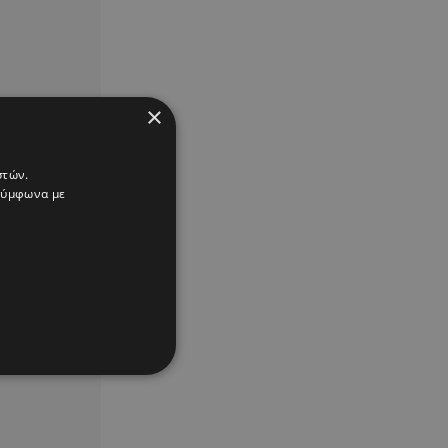
×
στών.
 σύμφωνα με