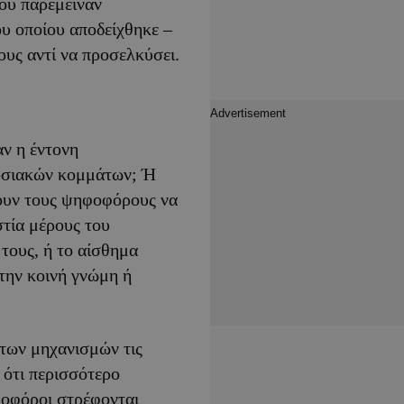
που παρέμειναν
ου οποίου αποδείχθηκε –
υς αντί να προσελκύσει.
αν η έντονη
δοσιακών κομμάτων; Ή
ουν τους ψηφοφόρους να
στία μέρους του
τους, ή το αίσθημα
την κοινή γνώμη ή
των μηχανισμών τις
 ότι περισσότερο
φοφόροι στρέφονται