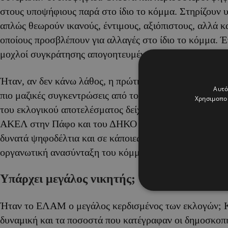
στους υποψήφιους παρά στο ίδιο το κόμμα. Στηρίζουν 
απλώς θεωρούν ικανούς, έντιμους, αξιόπιστους, αλλά 
οποίους προσβλέπουν για αλλαγές στο ίδιο το κόμμα. Έ
μοχλοί συγκράτησης απογοητευμένων ψηφοφόρων.
Ήταν, αν δεν κάνω λάθος, η πρώτη φορά που είδαμε υ
Αυτό
πιο μαζικές συγκεντρώσεις από το ίδιο το κόμμα. Μια 
Χρησιμοποι
του εκλογικού αποτελέσματος δείχνει ότι η άνοδος το
ΑΚΕΛ στην Πάφο και του ΔΗΚΟ στη Λάρνακα, οφειλότ
δυνατά ψηφοδέλτια και σε κάποιες ηχηρές μεταγραφές ή
οργανωτική ανασύνταξη του κόμματος.
Υπάρχει μεγάλος νικητής;
Ήταν το ΕΛΑΜ ο μεγάλος κερδισμένος των εκλογών; Κ
δυναμική και τα ποσοστά που κατέγραφαν οι δημοσκοπή