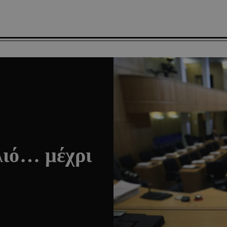
λιό… μέχρι