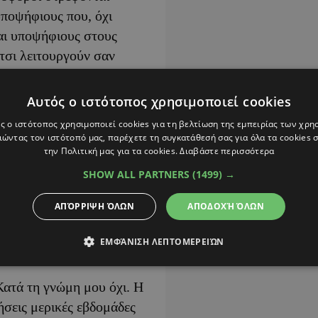
υποψήφιους που, όχι
και υποψήφιους στους
τσι λειτουργούν σαν
Αυτός ο ιστότοπος χρησιμοποιεί cookies
ποψήφιους να οργανώνουν
ς ο ιστότοπος χρησιμοποιεί cookies για τη βελτίωση της εμπειρίας των χρη
πιο προσεκτική ανάγνωση
ώντας τον ιστότοπό μας, παρέχετε τη συγκατάθεσή σας για όλα τα cookies
την Πολιτική μας για τα cookies.
Διαβάστε περισσότερα
υ ΔΗΣΥ στη Λευκωσία, του
αν περισσότερο στα
SHOW ALL PARTNERS
(1499) →
 εισδοχές, παρά στην
ΑΠΌΡΡΙΨΗ ΌΛΩΝ
ΑΠΟΔΟΧΉ ΌΛΩΝ
ΕΜΦΆΝΙΣΗ ΛΕΠΤΟΜΕΡΕΙΏΝ
ατά τη γνώμη μου όχι. Η
σεις μερικές εβδομάδες