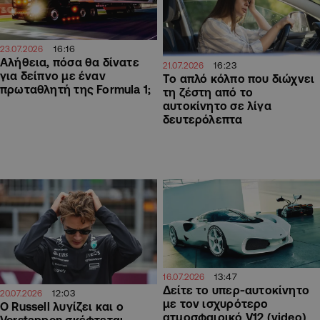
16:16
23.07.2026
Αλήθεια, πόσα θα δίνατε
16:23
21.07.2026
για δείπνο με έναν
Το απλό κόλπο που διώχνει
πρωταθλητή της Formula 1;
τη ζέστη από το
αυτοκίνητο σε λίγα
δευτερόλεπτα
13:47
16.07.2026
Δείτε το υπερ-αυτοκίνητο
12:03
20.07.2026
με τον ισχυρότερο
Ο Russell λυγίζει και ο
ατμοσφαιρικό V12 (video)