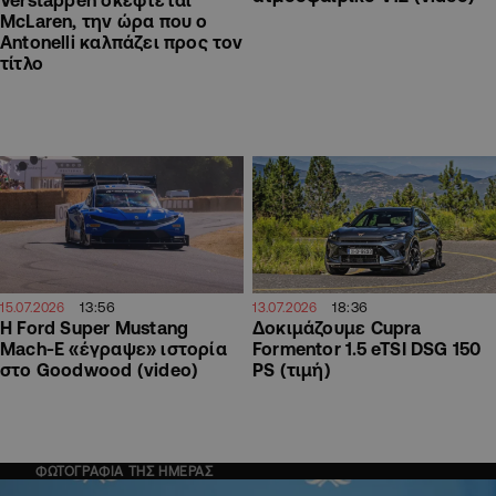
Verstappen σκέφτεται
McLaren, την ώρα που ο
Antonelli καλπάζει προς τον
τίτλο
13:56
18:36
15.07.2026
13.07.2026
Η Ford Super Mustang
Δοκιμάζουμε Cupra
Mach-E «έγραψε» ιστορία
Formentor 1.5 eTSI DSG 150
στο Goodwood (video)
PS (τιμή)
ΦΩΤΟΓΡΑΦΙΑ ΤΗΣ ΗΜΕΡΑΣ