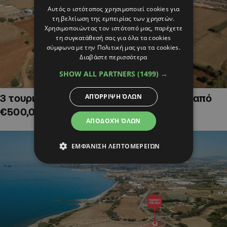
Αυτός ο ιστότοπος χρησιμοποιεί cookies για
τη βελτίωση της εμπειρίας των χρηστών.
Χρησιμοποιώντας τον ιστότοπό μας, παρέχετε
τη συγκατάθεσή σας για όλα τα cookies
σύμφωνα με την Πολιτική μας για τα cookies.
Διαβάστε περισσότερα
SHOW ALL PARTNERS
(1499) →
ΑΠΌΡΡΙΨΗ ΌΛΩΝ
3 τουριστικά χωράφια στην Αγία Νάπα, από
€500,000
ΑΠΟΔΟΧΉ ΌΛΩΝ
ΕΜΦΆΝΙΣΗ ΛΕΠΤΟΜΕΡΕΙΏΝ