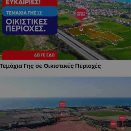
Τεμάχια Γης σε Οικιστικές Περιοχές