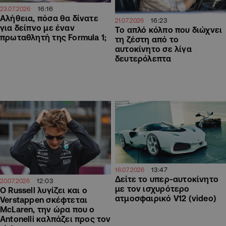
16:16
23.07.2026
Αλήθεια, πόσα θα δίνατε
16:23
21.07.2026
για δείπνο με έναν
Το απλό κόλπο που διώχνει
πρωταθλητή της Formula 1;
τη ζέστη από το
αυτοκίνητο σε λίγα
δευτερόλεπτα
13:47
16.07.2026
Δείτε το υπερ-αυτοκίνητο
12:03
20.07.2026
με τον ισχυρότερο
Ο Russell λυγίζει και ο
ατμοσφαιρικό V12 (video)
Verstappen σκέφτεται
McLaren, την ώρα που ο
Antonelli καλπάζει προς τον