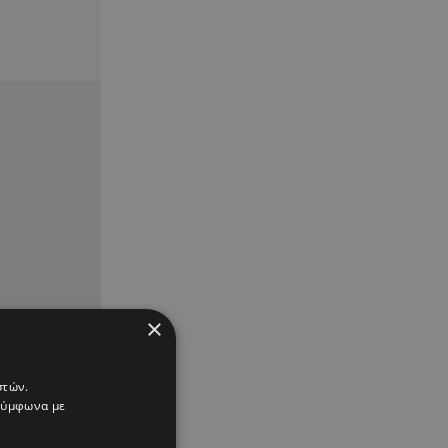
×
στών.
 σύμφωνα με