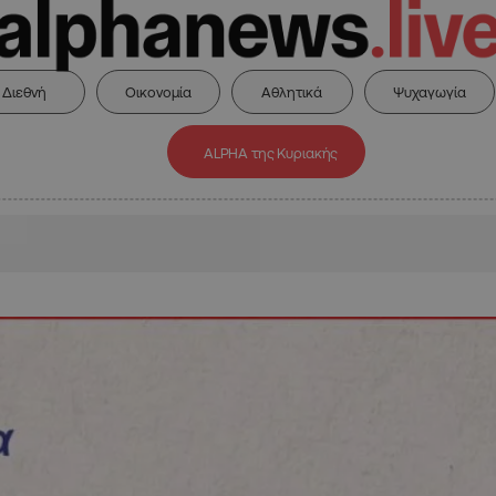
Διεθνή
Οικονομία
Αθλητικά
Ψυχαγωγία
ALPHA της Κυριακής