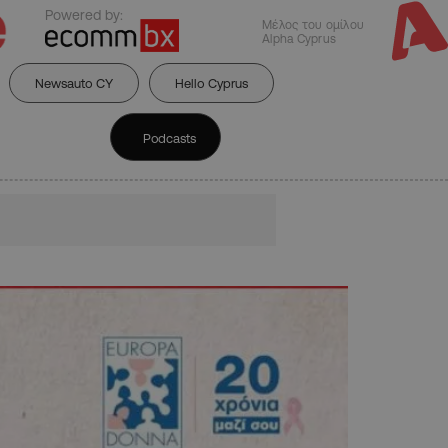
Powered by:
Μέλος του ομίλου
Alpha Cyprus
Newsauto CY
Hello Cyprus
Podcasts