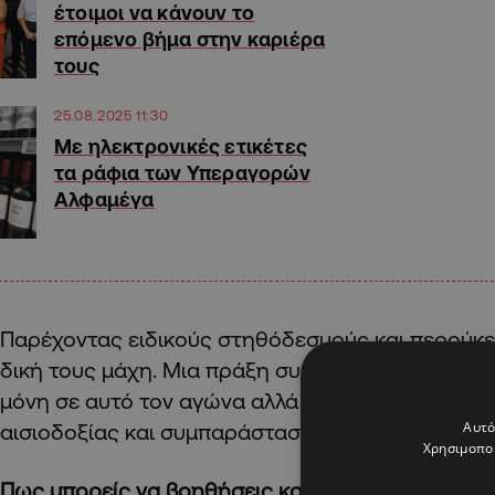
έτοιμοι να κάνουν το
επόμενο βήμα στην καριέρα
τους
25.08.2025 11:30
Με ηλεκτρονικές ετικέτες
τα ράφια των Υπεραγορών
Αλφαμέγα
Παρέχοντας ειδικούς στηθόδεσμούς και περούκες
δική τους μάχη. Μια πράξη συμπαράστασης ώστε 
μόνη σε αυτό τον αγώνα αλλά και με σκοπό την 
Αυτό
αισιοδοξίας και συμπαράστασης.
Χρησιμοποι
Πως μπορείς να βοηθήσεις και εσύ;