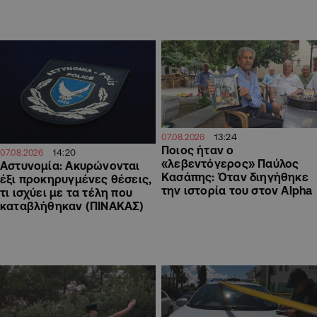
13:24
07.08.2026
Ποιος ήταν ο
14:20
07.08.2026
«λεβεντόγερος» Παύλος
Αστυνομία: Ακυρώνονται
Κασάπης: Όταν διηγήθηκε
έξι προκηρυγμένες θέσεις,
την ιστορία του στον Alpha
τι ισχύει με τα τέλη που
καταβλήθηκαν (ΠΙΝΑΚΑΣ)