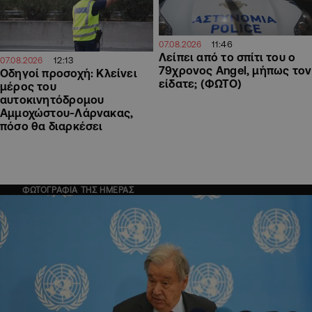
11:46
07.08.2026
Λείπει από το σπίτι του ο
12:13
07.08.2026
79χρονος Angel, μήπως τον
Οδηγοί προσοχή: Κλείνει
είδατε; (ΦΩΤΟ)
μέρος του
αυτοκινητόδρομου
Αμμοχώστου-Λάρνακας,
πόσο θα διαρκέσει
ΦΩΤΟΓΡΑΦΙΑ ΤΗΣ ΗΜΕΡΑΣ