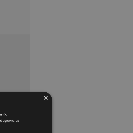
×
στών.
 σύμφωνα με