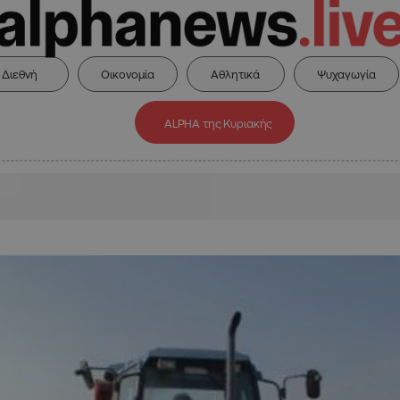
Διεθνή
Οικονομία
Αθλητικά
Ψυχαγωγία
ALPHA της Κυριακής