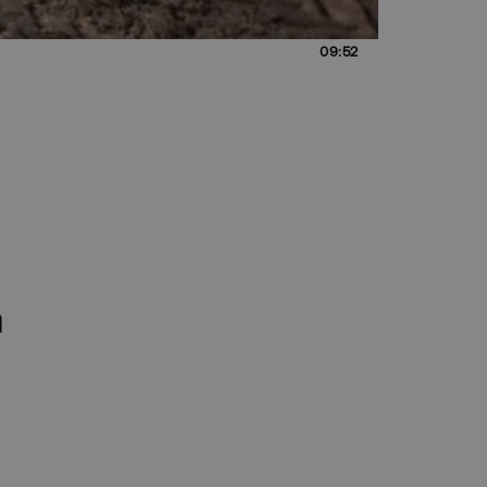
09:52
η