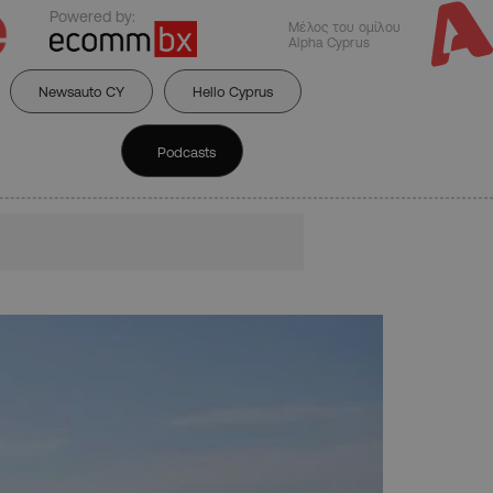
Powered by:
Μέλος του ομίλου
Alpha Cyprus
Newsauto CY
Hello Cyprus
Podcasts