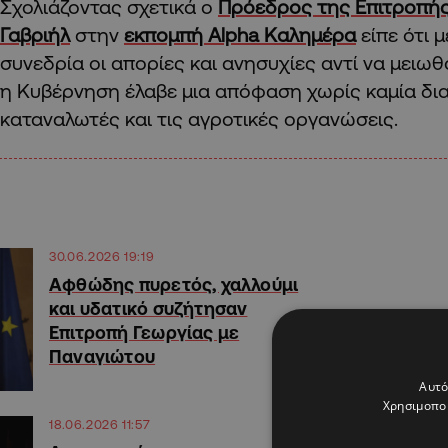
Σχολιάζοντας σχετικά ο
Πρόεδρος της Επιτροπής
Γαβριήλ
στην
εκπομπή Alpha Καλημέρα
είπε ότι 
συνεδρία οι απορίες και ανησυχίες αντί να μειω
η Κυβέρνηση έλαβε μια απόφαση χωρίς καμία δι
καταναλωτές και τις αγροτικές οργανώσεις.
30.06.2026 19:19
Αφθώδης πυρετός, χαλλούμι
και υδατικό συζήτησαν
Επιτροπή Γεωργίας με
Παναγιώτου
Αυτό
Χρησιμοποι
18.06.2026 11:57