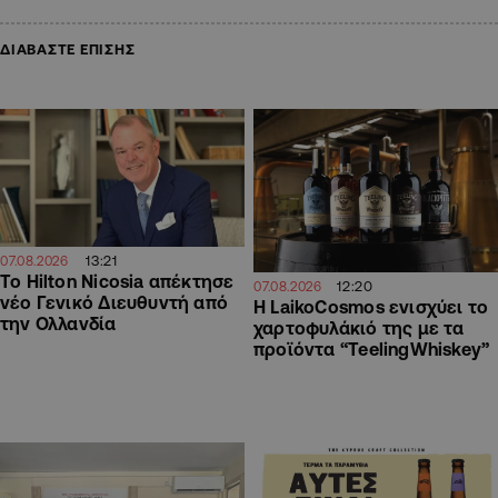
ΔΙΑΒΑΣΤΕ ΕΠΙΣΗΣ
13:21
07.08.2026
Το Hilton Nicosia απέκτησε
12:20
07.08.2026
νέο Γενικό Διευθυντή από
Η LaikoCosmos ενισχύει το
την Ολλανδία
χαρτοφυλάκιό της με τα
προϊόντα “TeelingWhiskey”