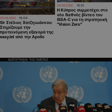
15:31
06.08.2026
Η Κύπρος συμμετέχει στο
νέο διεθνές βίντεο του
19:04
06.08.2026
ISSA-C για τη στρατηγική
Sir Στέλιος Χατζηιωάννου:
“Vision Zero”
Στηρίζουμε την
προτεινόμενη εξαγορά της
easyJet από την Apollo
ΦΩΤΟΓΡΑΦΙΑ ΤΗΣ ΗΜΕΡΑΣ