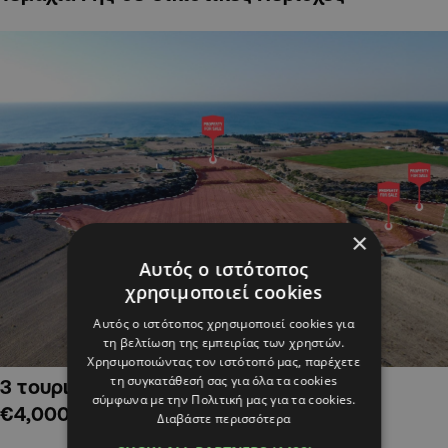
×
Αυτός ο ιστότοπος
χρησιμοποιεί cookies
Αυτός ο ιστότοπος χρησιμοποιεί cookies για
τη βελτίωση της εμπειρίας των χρηστών.
Χρησιμοποιώντας τον ιστότοπό μας, παρέχετε
τη συγκατάθεσή σας για όλα τα cookies
3 τουριστικά χωράφια στην Αλαμινό,
σύμφωνα με την Πολιτική μας για τα cookies.
€4,000,000
Διαβάστε περισσότερα