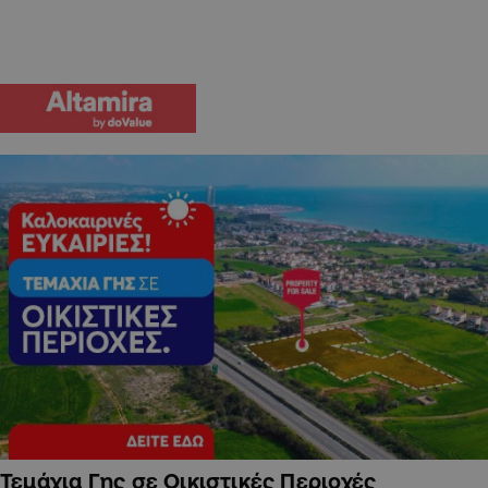
Τεμάχια Γης σε Οικιστικές Περιοχές