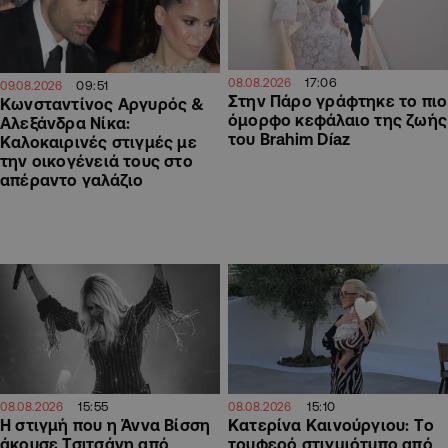
17:06
08.08.2026
09:51
09.08.2026
Στην Πάρο γράφτηκε το πιο
Κωνσταντίνος Αργυρός &
όμορφο κεφάλαιο της ζωής
Αλεξάνδρα Νίκα:
του Brahim Díaz
Καλοκαιρινές στιγμές με
την οικογένειά τους στο
απέραντο γαλάζιο
15:55
15:10
08.08.2026
08.08.2026
H στιγμή που η Άννα Βίσση
Κατερίνα Καινούργιου: Tο
άκουσε Τσιτσάνη από
τρυφερό στιγμιότυπο από