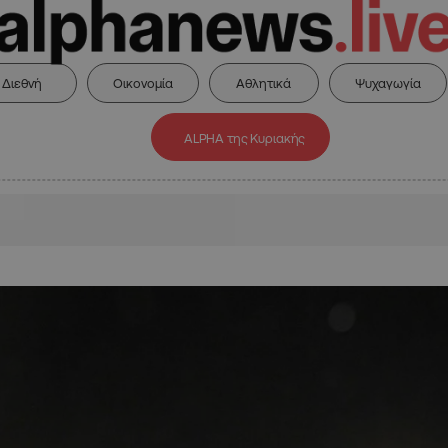
Διεθνή
Οικονομία
Αθλητικά
Ψυχαγωγία
ALPHA της Κυριακής