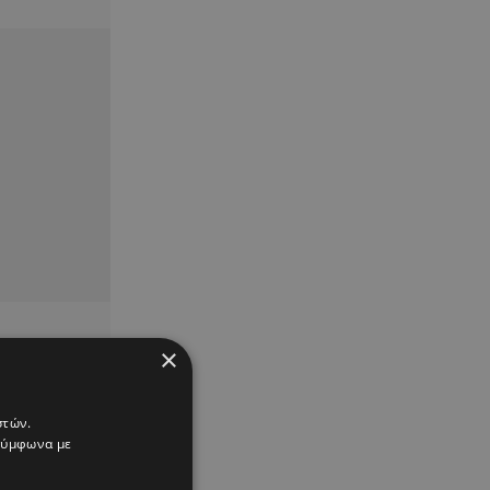
×
στών.
 σύμφωνα με