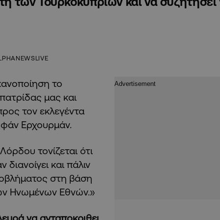
έτη των Τουρκοκυπρίων και να συζητήσει 
LPHANEWSLIVE
ικανοποίηση το
πατρίδας μας και
προς τον εκλεγέντα
υφάν Ερχουρμάν.
όρδου τονίζεται ότι
ν διανοίγει και πάλιν
ροβλήματος στη βάση
ων Ηνωμένων Εθνών.»
λευρά να ανταποκριθει