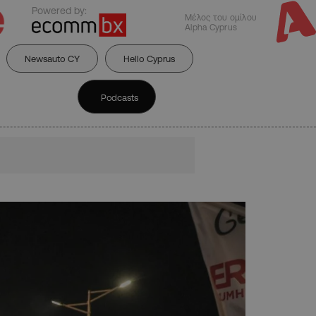
Powered by:
Μέλος του ομίλου
Alpha Cyprus
Newsauto CY
Hello Cyprus
Podcasts